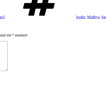
mp3
Audio
,
Madhya
,
Sa
sind mit
*
markiert