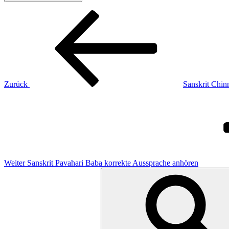
Beitragsnavigation
Vorheriger
Beitrag
Zurück
Sanskrit Chin
Nächster
Beitrag
Weiter
Sanskrit Pavahari Baba korrekte Aussprache anhören
Suchen
nach: