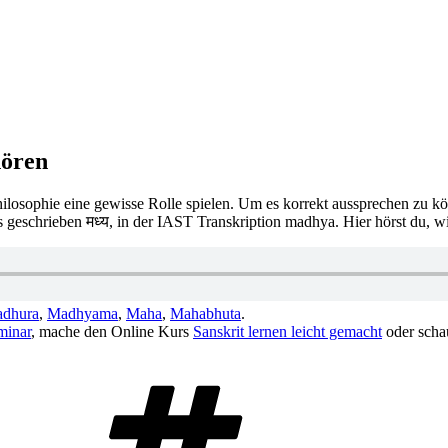
hören
losophie eine gewisse Rolle spielen. Um es korrekt aussprechen zu könn
 geschrieben मध्य, in der IAST Transkription madhya. Hier hörst du, w
dhura
,
Madhyama
,
Maha
,
Mahabhuta
.
minar
, mache den Online Kurs
Sanskrit lernen leicht gemacht
oder scha
Schlagwörter