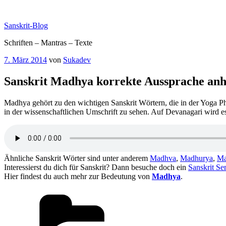
Zum
Inhalt
Sanskrit-Blog
springen
Schriften – Mantras – Texte
Veröffentlicht
7. März 2014
von
Sukadev
am
Sanskrit Madhya korrekte Aussprache an
Madhya gehört zu den wichtigen Sanskrit Wörtern, die in der Yoga Phi
in der wissenschaftlichen Umschrift zu sehen. Auf Devanagari wird es
Ähnliche Sanskrit Wörter sind unter anderem
Madhva
,
Madhurya
,
Ma
Interessierst du dich für Sanskrit? Dann besuche doch ein
Sanskrit Se
Hier findest du auch mehr zur Bedeutung von
Madhya
.
Kategorien