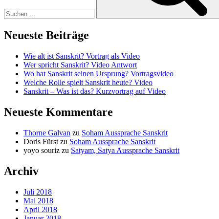
Neueste Beiträge
Wie alt ist Sanskrit? Vortrag als Video
Wer spricht Sanskrit? Video Antwort
Wo hat Sanskrit seinen Ursprung? Vortragsvideo
Welche Rolle spielt Sanskrit heute? Video
Sanskrit – Was ist das? Kurzvortrag auf Video
Neueste Kommentare
Thorne Galvan
zu
Soham Aussprache Sanskrit
Doris Fürst
zu
Soham Aussprache Sanskrit
yoyo souriz
zu
Satyam, Satya Aussprache Sanskrit
Archiv
Juli 2018
Mai 2018
April 2018
Januar 2018