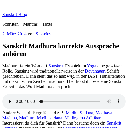
Zum
Inhalt
Sanskrit-Blog
springen
Schriften – Mantras – Texte
Veröffentlicht
2. März 2014
von
Sukadev
am
Sanskrit Madhura korrekte Aussprache
anhören
Madhura ist ein Wort auf
Sanskrit
. Es spielt im
Yoga
eine gewissen
Rolle. Sanskrit wird traditionellerweise in der
Devanagari
Schrift
geschrieben. Dann sieht das so aus: मधुर, in der IAST Transliteration
mit diakritischen Zeichen madhura. Hier hörst du, wie eine Sanskrit
Expertin das Wort Madhura ausspricht.
Andere Sanskrit Begriffe sind z.B.
Madhu Sudana
,
Madhava
,
Madana
,
Madhuri
,
Madhusudana
,
Madhyama Adhikari
.
Interessierst du dich für Sanskrit? Dann besuche doch ein
Sanskrit