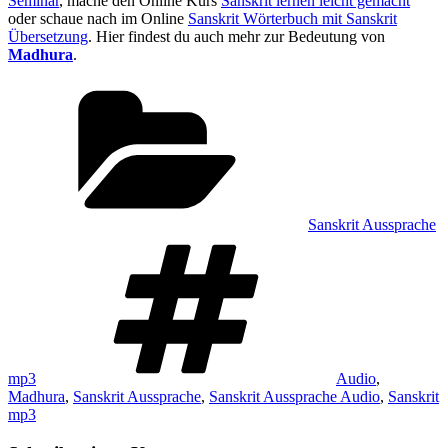
Seminar
, mache den Online Kurs
Sanskrit lernen leicht gemacht
oder schaue nach im Online
Sanskrit Wörterbuch mit Sanskrit
Übersetzung
. Hier findest du auch mehr zur Bedeutung von
Madhura
.
Kategorien
Sanskrit Aussprache
Schlagwörter
mp3
Audio
,
Madhura
,
Sanskrit Aussprache
,
Sanskrit Aussprache Audio
,
Sanskrit
mp3