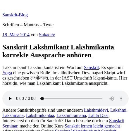
Zum
Inhalt
Sanskrit-Blog
springen
Schriften – Mantras – Texte
Veröffentlicht
18. März 2014
von
Sukadev
am
Sanskrit Lakshmikant Lakshmikanta
korrekte Aussprache anhören
Lakshmikant Lakshmikanta ist ein Wort auf
Sanskrit
. Es spielt im
Yoga
eine gewissen Rolle. Im altindischen Devanagari Skript wird
es geschrieben लक्ष्मीकान्त, in der IAST Umschrift lakṣmī-kānta. Hier
hörst du, wie man Lakshmikant Lakshmikanta ausspricht.
Andere Sanskritbegriffe sind unter anderem
Lakshmidevi
,
Lakshmi
,
Lakshmana
,
Lakshmikantaa
,
Lakshmiramana
,
Lalita Dasi
.
Interessierst du dich für Sanskrit? Dann besuche doch ein
Sanskrit
Seminar
, mache den Online Kurs
Sanskrit lernen leicht gemacht