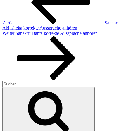
Zurück
Sanskrit
Abhisheka korrekte Aussprache anhören
Nächster
Weiter
Sanskrit Danta korrekte Aussprache anhören
Beitrag
Suchen
nach:
Suchen