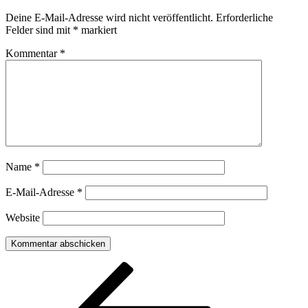
Deine E-Mail-Adresse wird nicht veröffentlicht.
Erforderliche
Felder sind mit
*
markiert
Kommentar
*
Name
*
E-Mail-Adresse
*
Website
Beitragsnavigation
Vorheriger
Beitrag