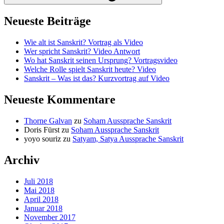
Neueste Beiträge
Wie alt ist Sanskrit? Vortrag als Video
Wer spricht Sanskrit? Video Antwort
Wo hat Sanskrit seinen Ursprung? Vortragsvideo
Welche Rolle spielt Sanskrit heute? Video
Sanskrit – Was ist das? Kurzvortrag auf Video
Neueste Kommentare
Thorne Galvan
zu
Soham Aussprache Sanskrit
Doris Fürst
zu
Soham Aussprache Sanskrit
yoyo souriz
zu
Satyam, Satya Aussprache Sanskrit
Archiv
Juli 2018
Mai 2018
April 2018
Januar 2018
November 2017