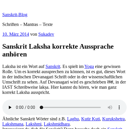
Zum
Inhalt
Sanskrit-Blog
springen
Schriften – Mantras – Texte
Veröffentlicht
10. März 2014
von
Sukadev
am
Sanskrit Laksha korrekte Aussprache
anhören
Laksha ist ein Wort auf
Sanskrit
. Es spielt im
Yoga
eine gewissen
Rolle. Um es korrekt aussprechen zu können, ist es gut, dieses Wort
in der indischen Devanagari Schrift oder in der wissenschaftlichen
Umschrift zu sehen. Auf Devanagari wird es geschrieben लक्ष, in der
IAST Schreibweise lakṣa. Hier kannst du hören, wie man ganz
korrekt Laksha ausspricht.
Ähnliche Sanskrit Wörter sind z.B.
Laghu
,
Kutir Kuti
,
Kurukshetra
,
Lakshmana
,
Lakshmi
,
Lakshmidhara
.