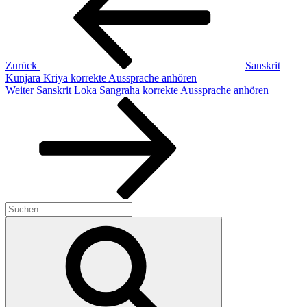
Zurück
Sanskrit
Kunjara Kriya korrekte Aussprache anhören
Nächster
Weiter
Sanskrit Loka Sangraha korrekte Aussprache anhören
Beitrag
Suchen
nach:
Suchen