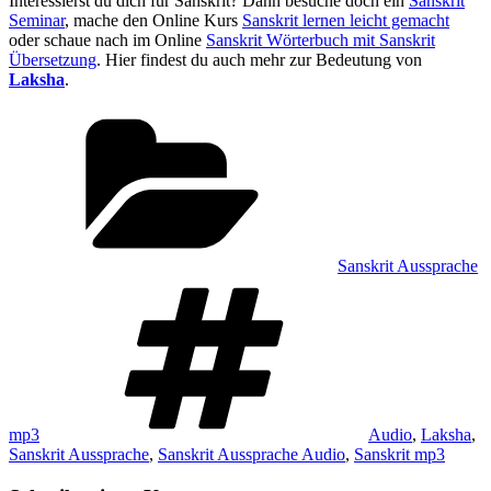
Interessierst du dich für Sanskrit? Dann besuche doch ein
Sanskrit
Seminar
, mache den Online Kurs
Sanskrit lernen leicht gemacht
oder schaue nach im Online
Sanskrit Wörterbuch mit Sanskrit
Übersetzung
. Hier findest du auch mehr zur Bedeutung von
Laksha
.
Kategorien
Sanskrit Aussprache
Schlagwörter
mp3
Audio
,
Laksha
,
Sanskrit Aussprache
,
Sanskrit Aussprache Audio
,
Sanskrit mp3