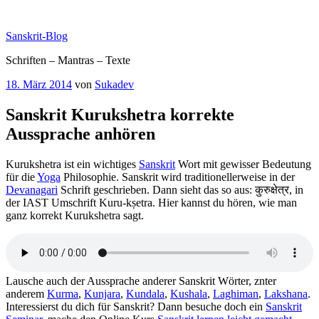
Zum
Inhalt
Sanskrit-Blog
springen
Schriften – Mantras – Texte
Veröffentlicht
18. März 2014
von
Sukadev
am
Sanskrit Kurukshetra korrekte
Aussprache anhören
Kurukshetra ist ein wichtiges
Sanskrit
Wort mit gewisser Bedeutung
für die
Yoga
Philosophie. Sanskrit wird traditionellerweise in der
Devanagari
Schrift geschrieben. Dann sieht das so aus: कुरुक्षेत्र, in
der IAST Umschrift Kuru-kṣetra. Hier kannst du hören, wie man
ganz korrekt Kurukshetra sagt.
Lausche auch der Aussprache anderer Sanskrit Wörter, znter
anderem
Kurma
,
Kunjara
,
Kundala
,
Kushala
,
Laghiman
,
Lakshana
.
Interessierst du dich für Sanskrit? Dann besuche doch ein
Sanskrit