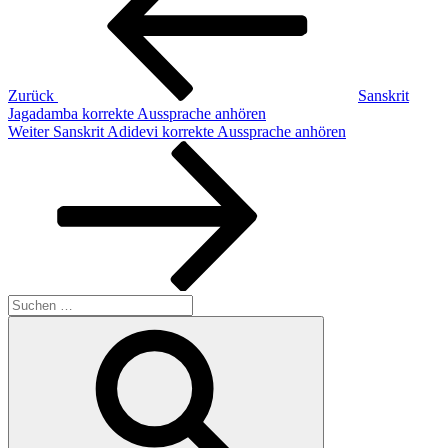
Zurück
Sanskrit
Jagadamba korrekte Aussprache anhören
Nächster
Weiter
Sanskrit Adidevi korrekte Aussprache anhören
Beitrag
Suchen
nach:
Suchen