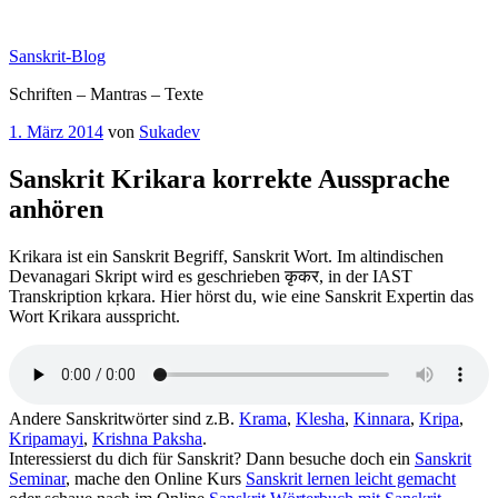
Zum
Inhalt
Sanskrit-Blog
springen
Schriften – Mantras – Texte
Veröffentlicht
1. März 2014
von
Sukadev
am
Sanskrit Krikara korrekte Aussprache
anhören
Krikara ist ein Sanskrit Begriff, Sanskrit Wort. Im altindischen
Devanagari Skript wird es geschrieben कृकर, in der IAST
Transkription kṛkara. Hier hörst du, wie eine Sanskrit Expertin das
Wort Krikara ausspricht.
Andere Sanskritwörter sind z.B.
Krama
,
Klesha
,
Kinnara
,
Kripa
,
Kripamayi
,
Krishna Paksha
.
Interessierst du dich für Sanskrit? Dann besuche doch ein
Sanskrit
Seminar
, mache den Online Kurs
Sanskrit lernen leicht gemacht