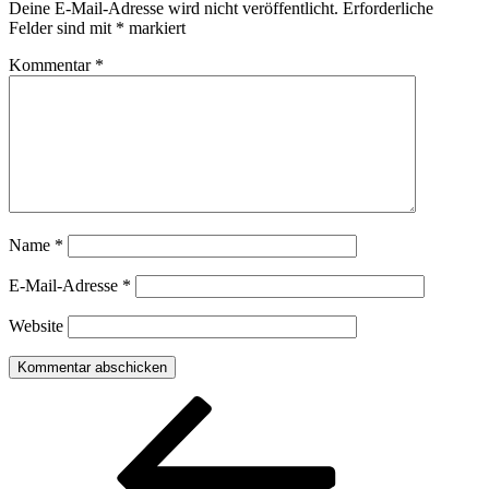
Deine E-Mail-Adresse wird nicht veröffentlicht.
Erforderliche
Felder sind mit
*
markiert
Kommentar
*
Name
*
E-Mail-Adresse
*
Website
Beitragsnavigation
Vorheriger
Beitrag