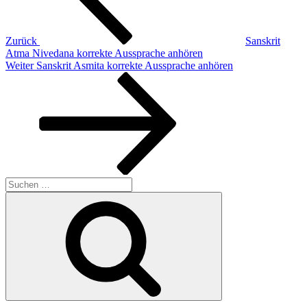
Zurück
Sanskrit
Atma Nivedana korrekte Aussprache anhören
Nächster
Weiter
Sanskrit Asmita korrekte Aussprache anhören
Beitrag
Suchen
nach:
Suchen