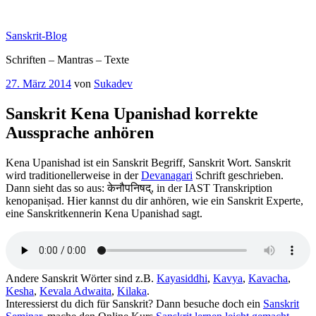
Zum
Inhalt
Sanskrit-Blog
springen
Schriften – Mantras – Texte
Veröffentlicht
27. März 2014
von
Sukadev
am
Sanskrit Kena Upanishad korrekte
Aussprache anhören
Kena Upanishad ist ein Sanskrit Begriff, Sanskrit Wort. Sanskrit
wird traditionellerweise in der
Devanagari
Schrift geschrieben.
Dann sieht das so aus: केनौपनिषद्, in der IAST Transkription
kenopaniṣad. Hier kannst du dir anhören, wie ein Sanskrit Experte,
eine Sanskritkennerin Kena Upanishad sagt.
Andere Sanskrit Wörter sind z.B.
Kayasiddhi
,
Kavya
,
Kavacha
,
Kesha
,
Kevala Adwaita
,
Kilaka
.
Interessierst du dich für Sanskrit? Dann besuche doch ein
Sanskrit