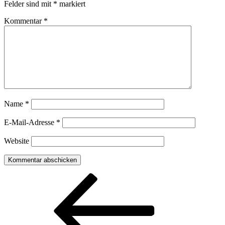
Felder sind mit
*
markiert
Kommentar
*
Name
*
E-Mail-Adresse
*
Website
Beitragsnavigation
Vorheriger
Beitrag