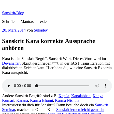
Zum
Inhalt
Sanskrit-Blog
springen
Schriften – Mantras – Texte
Veröffentlicht
20. März 2014
von
Sukadev
am
Sanskrit Kara korrekte Aussprache
anhören
Kara ist ein Sanskrit Begriff, Sanskrit Wort. Dieses Wort wird im
Devanagari
Skript geschrieben कार, in der IAST Transliteration mit
diakritischen Zeichen kāra. Hier hörst du, wie eine Sanskrit Expertin
Kara ausspricht.
Andere Sanskrit Begriffe sind z.B.
Kapila
,
Kapalabhati
,
Kanya
Kumari
,
Karana
,
Karma Bhumi
,
Karma Nishtha
.
Interessierst du dich für Sanskrit? Dann besuche doch ein
Sanskrit
Seminar
, mache den Online Kurs
Sanskrit lernen leicht gemacht