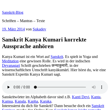
Zum
Inhalt
Sanskrit-Blog
springen
Schriften – Mantras – Texte
Veröffentlicht
19. März 2014
von
Sukadev
am
Sanskrit Kanya Kumari korrekte
Aussprache anhören
Kanya Kumari ist ein Wort auf
Sanskrit
. Es spielt in Yoga und
Meditation
eine gewissen Rolle. Es wird in der indischen
Devanagari
Schrift geschrieben कन्याकुमारी, in der
wissenschaftlichen Umschrift kanyākumārī. Hier hörst du, wie eine
Sanskrit Expertin Kanya Kumari sagt.
Sanskritwörter im Alphabeth davor sind z.B.
Kanti Devi
,
Kanta
,
Kamsa
,
Kapala
,
Kapha
,
Karaka
.
Interessierst du dich für Sanskrit? Dann besuche doch ein
Sanskrit