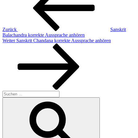
Zurück
Sanskrit
Balachandra korrekte Aussprache anhören
Nächster
Weiter
Sanskrit Chandana korrekte Aussprache anhören
Beitrag
Suchen
nach:
Suchen