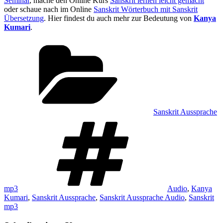
Seminar
, mache den Online Kurs
Sanskrit lernen leicht gemacht
oder schaue nach im Online
Sanskrit Wörterbuch mit Sanskrit
Übersetzung
. Hier findest du auch mehr zur Bedeutung von
Kanya
Kumari
.
Kategorien
Sanskrit Aussprache
Schlagwörter
mp3
Audio
,
Kanya
Kumari
,
Sanskrit Aussprache
,
Sanskrit Aussprache Audio
,
Sanskrit
mp3