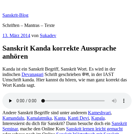
Zum
Inhalt
Sanskrit-Blog
springen
Schriften – Mantras – Texte
Veröffentlicht
13. März 2014
von
Sukadev
am
Sanskrit Kanda korrekte Aussprache
anhören
Kanda ist ein Sanskrit Begriff, Sanskrit Wort. Es wird in der
indischen
Devanagari
Schrift geschrieben कंस, in der IAST
Umschrift kanda. Hier kannst du hören, wie man ganz korrekt das
Wort Kanda sagt.
Andere Sanskrit Begriffe sind unter anderem
Kameshvari
,
Kamandalu
,
Kamalatmika
,
Kanta
,
Kanti Devi
,
Kapala
.
Interessierst du dich für Sanskrit? Dann besuche doch ein
Sanskrit
Seminar
, mache den Online Kurs
Sanskrit lernen leicht gemacht