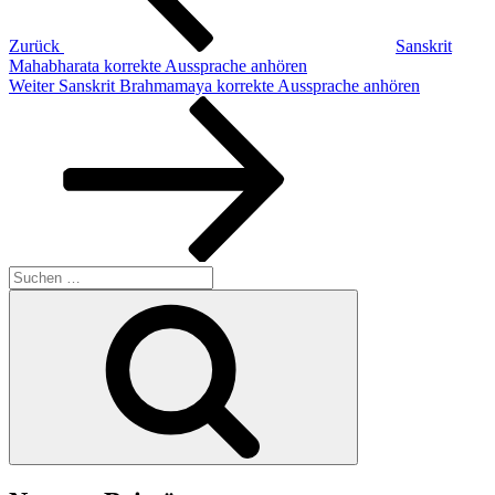
Zurück
Sanskrit
Mahabharata korrekte Aussprache anhören
Nächster
Weiter
Sanskrit Brahmamaya korrekte Aussprache anhören
Beitrag
Suchen
nach:
Suchen