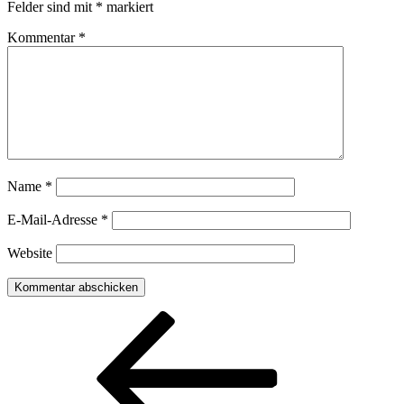
Felder sind mit
*
markiert
Kommentar
*
Name
*
E-Mail-Adresse
*
Website
Beitragsnavigation
Vorheriger
Beitrag