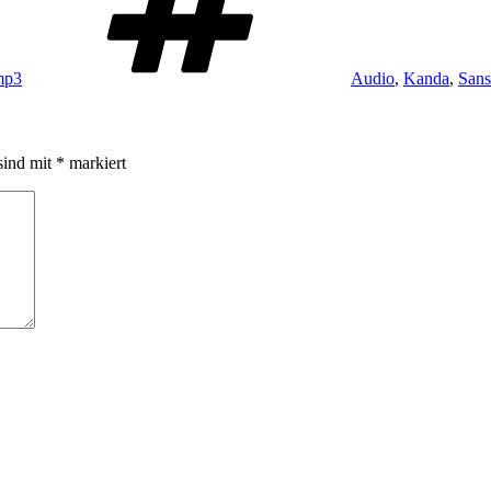
mp3
Audio
,
Kanda
,
Sans
sind mit
*
markiert