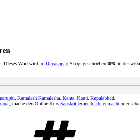
ren
e. Dieses Wort wird im
Devanagari
Skript geschrieben कन्द, in der wis
arupin
,
Kamalesh Kamalesha
,
Kanta
,
Kanti
,
Kapalabhati
.
minar
, mache den Online Kurs
Sanskrit lernen leicht gemacht
oder scha
Schlagwörter