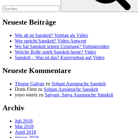
Neueste Beiträge
Wie alt ist Sanskrit? Vortrag als Video
Wer spricht Sanskrit? Video Antwort
Wo hat Sanskrit seinen Ursprung? Vortragsvideo
Welche Rolle spielt Sanskrit heute? Video
Sanskrit – Was ist das? Kurzvortrag auf Video
Neueste Kommentare
Thorne Galvan
zu
Soham Aussprache Sanskrit
Doris Fürst
zu
Soham Aussprache Sanskrit
yoyo souriz
zu
Satyam, Satya Aussprache Sanskrit
Archiv
Juli 2018
Mai 2018
April 2018
Januar 2018