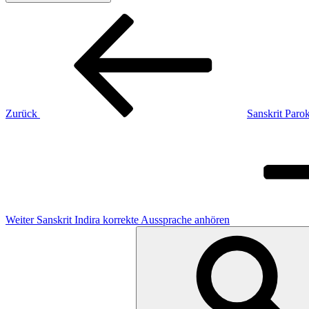
Beitragsnavigation
Vorheriger
Beitrag
Zurück
Sanskrit Paro
Nächster
Beitrag
Weiter
Sanskrit Indira korrekte Aussprache anhören
Suchen
nach: