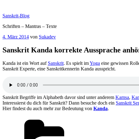
Zum
Inhalt
Sanskrit-Blog
springen
Schriften – Mantras – Texte
Veröffentlicht
4. März 2014
von
Sukadev
am
Sanskrit Kanda korrekte Aussprache anhö
Kanda ist ein Wort auf
Sanskrit
. Es spielt im
Yoga
eine gewissen Roll
Sanskrit Experte, eine Sanskritkennerin Kanda ausspricht.
Sanskrit Begriffe im Alphabeth davor sind unter anderem
Kamsa
,
Kam
Interessierst du dich für Sanskrit? Dann besuche doch ein
Sanskrit Se
Hier findest du auch mehr zur Bedeutung von
Kanda
.
Kategorien