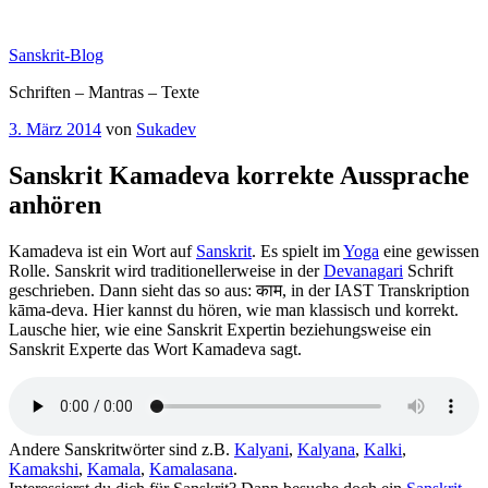
Zum
Inhalt
Sanskrit-Blog
springen
Schriften – Mantras – Texte
Veröffentlicht
3. März 2014
von
Sukadev
am
Sanskrit Kamadeva korrekte Aussprache
anhören
Kamadeva ist ein Wort auf
Sanskrit
. Es spielt im
Yoga
eine gewissen
Rolle. Sanskrit wird traditionellerweise in der
Devanagari
Schrift
geschrieben. Dann sieht das so aus: काम, in der IAST Transkription
kāma-deva. Hier kannst du hören, wie man klassisch und korrekt.
Lausche hier, wie eine Sanskrit Expertin beziehungsweise ein
Sanskrit Experte das Wort Kamadeva sagt.
Andere Sanskritwörter sind z.B.
Kalyani
,
Kalyana
,
Kalki
,
Kamakshi
,
Kamala
,
Kamalasana
.