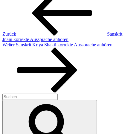
Zurück
Sanskrit
Jnani korrekte Aussprache anhören
Nächster
Weiter
Sanskrit Kriya Shakti korrekte Aussprache anhören
Beitrag
Suchen
nach:
Suchen