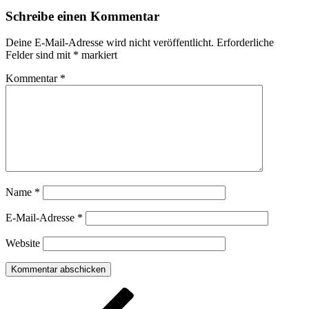
Schreibe einen Kommentar
Deine E-Mail-Adresse wird nicht veröffentlicht.
Erforderliche
Felder sind mit
*
markiert
Kommentar
*
Name
*
E-Mail-Adresse
*
Website
Beitragsnavigation
Vorheriger
Beitrag