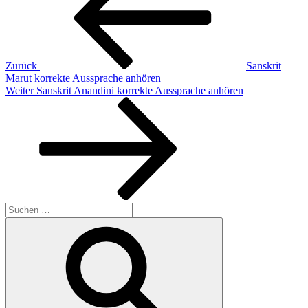
Zurück
Sanskrit
Marut korrekte Aussprache anhören
Nächster
Weiter
Sanskrit Anandini korrekte Aussprache anhören
Beitrag
Suchen
nach:
Suchen