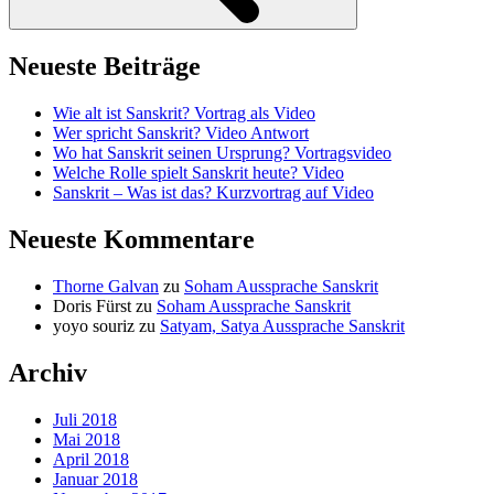
Neueste Beiträge
Wie alt ist Sanskrit? Vortrag als Video
Wer spricht Sanskrit? Video Antwort
Wo hat Sanskrit seinen Ursprung? Vortragsvideo
Welche Rolle spielt Sanskrit heute? Video
Sanskrit – Was ist das? Kurzvortrag auf Video
Neueste Kommentare
Thorne Galvan
zu
Soham Aussprache Sanskrit
Doris Fürst
zu
Soham Aussprache Sanskrit
yoyo souriz
zu
Satyam, Satya Aussprache Sanskrit
Archiv
Juli 2018
Mai 2018
April 2018
Januar 2018