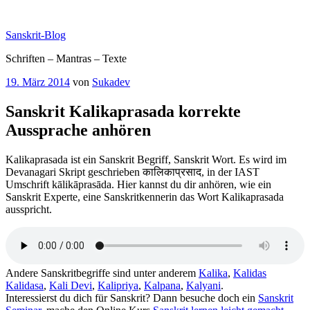
Zum
Inhalt
Sanskrit-Blog
springen
Schriften – Mantras – Texte
Veröffentlicht
19. März 2014
von
Sukadev
am
Sanskrit Kalikaprasada korrekte
Aussprache anhören
Kalikaprasada ist ein Sanskrit Begriff, Sanskrit Wort. Es wird im
Devanagari Skript geschrieben कालिकाप्रसाद, in der IAST
Umschrift kālikāprasāda. Hier kannst du dir anhören, wie ein
Sanskrit Experte, eine Sanskritkennerin das Wort Kalikaprasada
ausspricht.
Andere Sanskritbegriffe sind unter anderem
Kalika
,
Kalidas
Kalidasa
,
Kali Devi
,
Kalipriya
,
Kalpana
,
Kalyani
.
Interessierst du dich für Sanskrit? Dann besuche doch ein
Sanskrit