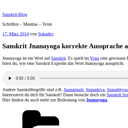
Zum
Inhalt
Sanskrit-Blog
springen
Schriften – Mantras – Texte
Veröffentlicht
17. März 2014
von
Sukadev
am
Sanskrit Jnanayoga korrekte Aussprache 
Jnanayoga ist ein Wort auf
Sanskrit
. Es spielt im
Yoga
eine gewissen 
hörst du, wie eine Sanskrit Expertin das Wort Jnanayoga ausspricht.
Andere Sanskritbegriffe sind z.B.
Jnanamurti
,
Jnanadeva
,
Jnanabhyas
Interessierst du dich für Sanskrit? Dann besuche doch ein
Sanskrit Se
Hier findest du auch mehr zur Bedeutung von
Jnanayoga
.
Kategorien