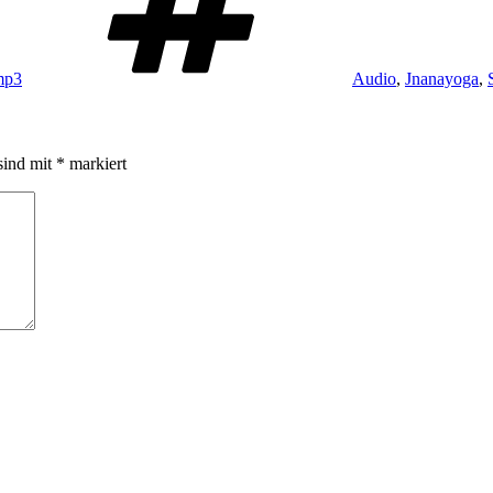
mp3
Audio
,
Jnanayoga
,
sind mit
*
markiert