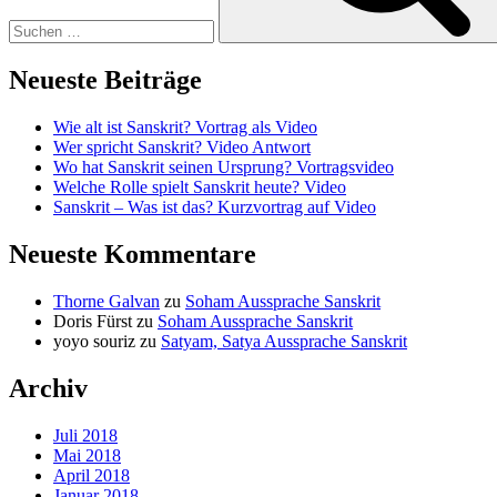
Neueste Beiträge
Wie alt ist Sanskrit? Vortrag als Video
Wer spricht Sanskrit? Video Antwort
Wo hat Sanskrit seinen Ursprung? Vortragsvideo
Welche Rolle spielt Sanskrit heute? Video
Sanskrit – Was ist das? Kurzvortrag auf Video
Neueste Kommentare
Thorne Galvan
zu
Soham Aussprache Sanskrit
Doris Fürst
zu
Soham Aussprache Sanskrit
yoyo souriz
zu
Satyam, Satya Aussprache Sanskrit
Archiv
Juli 2018
Mai 2018
April 2018
Januar 2018