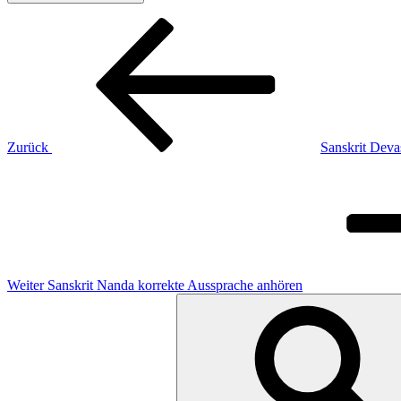
Beitragsnavigation
Vorheriger
Beitrag
Zurück
Sanskrit Deva
Nächster
Beitrag
Weiter
Sanskrit Nanda korrekte Aussprache anhören
Suchen
nach: