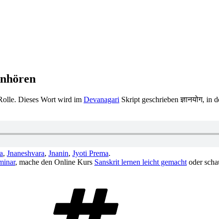
anhören
Rolle. Dieses Wort wird im
Devanagari
Skript geschrieben ज्ञानयोग, in 
a
,
Jnaneshvara
,
Jnanin
,
Jyoti Prema
.
minar
, mache den Online Kurs
Sanskrit lernen leicht gemacht
oder scha
Schlagwörter