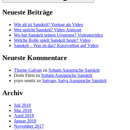
Neueste Beiträge
Wie alt ist Sanskrit? Vortrag als Video
Wer spricht Sanskrit? Video Antwort
Wo hat Sanskrit seinen Ursprung? Vortragsvideo
Welche Rolle spielt Sanskrit heute? Video
Sanskrit – Was ist das? Kurzvortrag auf Video
Neueste Kommentare
Thorne Galvan
zu
Soham Aussprache Sanskrit
Doris Fürst
zu
Soham Aussprache Sanskrit
yoyo souriz
zu
Satyam, Satya Aussprache Sanskrit
Archiv
Juli 2018
Mai 2018
April 2018
Januar 2018
November 2017