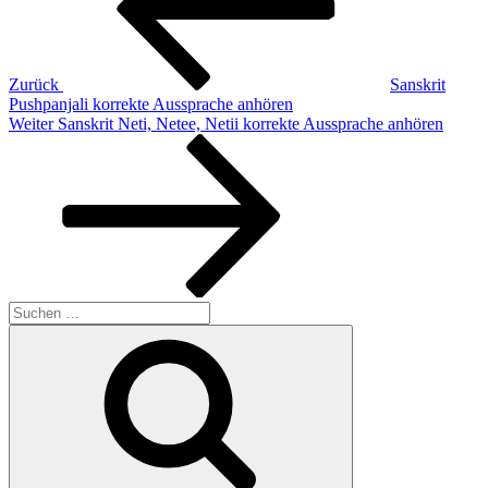
Zurück
Sanskrit
Pushpanjali korrekte Aussprache anhören
Nächster
Weiter
Sanskrit Neti, Netee, Netii korrekte Aussprache anhören
Beitrag
Suchen
nach:
Suchen