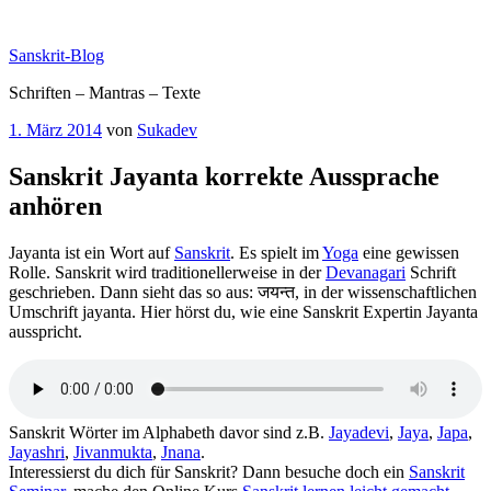
Zum
Inhalt
Sanskrit-Blog
springen
Schriften – Mantras – Texte
Veröffentlicht
1. März 2014
von
Sukadev
am
Sanskrit Jayanta korrekte Aussprache
anhören
Jayanta ist ein Wort auf
Sanskrit
. Es spielt im
Yoga
eine gewissen
Rolle. Sanskrit wird traditionellerweise in der
Devanagari
Schrift
geschrieben. Dann sieht das so aus: जयन्त, in der wissenschaftlichen
Umschrift jayanta. Hier hörst du, wie eine Sanskrit Expertin Jayanta
ausspricht.
Sanskrit Wörter im Alphabeth davor sind z.B.
Jayadevi
,
Jaya
,
Japa
,
Jayashri
,
Jivanmukta
,
Jnana
.
Interessierst du dich für Sanskrit? Dann besuche doch ein
Sanskrit