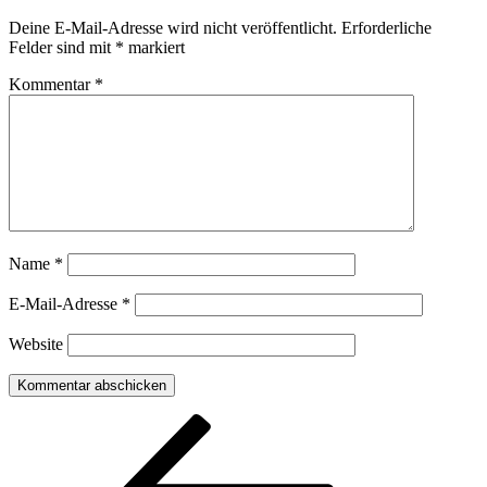
Deine E-Mail-Adresse wird nicht veröffentlicht.
Erforderliche
Felder sind mit
*
markiert
Kommentar
*
Name
*
E-Mail-Adresse
*
Website
Beitragsnavigation
Vorheriger
Beitrag