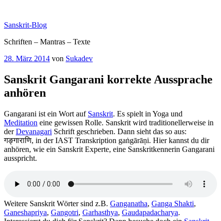
Zum
Inhalt
Sanskrit-Blog
springen
Schriften – Mantras – Texte
Veröffentlicht
28. März 2014
von
Sukadev
am
Sanskrit Gangarani korrekte Aussprache
anhören
Gangarani ist ein Wort auf
Sanskrit
. Es spielt in Yoga und
Meditation
eine gewissen Rolle. Sanskrit wird traditionellerweise in
der
Devanagari
Schrift geschrieben. Dann sieht das so aus:
गङ्गाराणि, in der IAST Transkription gaṅgārāṇi. Hier kannst du dir
anhören, wie ein Sanskrit Experte, eine Sanskritkennerin Gangarani
ausspricht.
Weitere Sanskrit Wörter sind z.B.
Ganganatha
,
Ganga Shakti
,
Ganeshapriya
,
Gangotri
,
Garhasthya
,
Gaudapadacharya
.