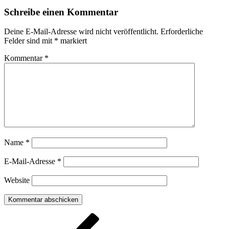
Schreibe einen Kommentar
Deine E-Mail-Adresse wird nicht veröffentlicht.
Erforderliche
Felder sind mit
*
markiert
Kommentar
*
Name
*
E-Mail-Adresse
*
Website
Beitragsnavigation
Vorheriger
Beitrag