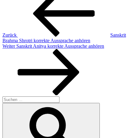
Zurück
Sanskrit
Brahma Shrotri korrekte Aussprache anhören
Nächster
Weiter
Sanskrit Anitya korrekte Aussprache anhören
Beitrag
Suchen
nach:
Suchen