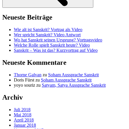
Neueste Beiträge
Wie alt ist Sanskrit? Vortrag als Video
Wer spricht Sanskrit? Video Antwort
Wo hat Sanskrit seinen Ursprung? Vortragsvideo
Welche Rolle spielt Sanskrit heute? Video
Sanskrit – Was ist das? Kurzvortrag auf Video
Neueste Kommentare
Thorne Galvan
zu
Soham Aussprache Sanskrit
Doris Fürst
zu
Soham Aussprache Sanskrit
yoyo souriz
zu
Satyam, Satya Aussprache Sanskrit
Archiv
Juli 2018
Mai 2018
April 2018
Januar 2018