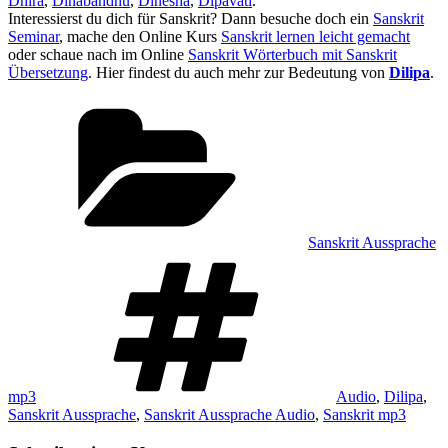
Dhira
,
Dinabandhu
,
Dinesha
,
Dipavati
.
Interessierst du dich für Sanskrit? Dann besuche doch ein
Sanskrit
Seminar
, mache den Online Kurs
Sanskrit lernen leicht gemacht
oder schaue nach im Online
Sanskrit Wörterbuch mit Sanskrit
Übersetzung
. Hier findest du auch mehr zur Bedeutung von
Dilipa
.
Kategorien
Sanskrit Aussprache
Schlagwörter
mp3
Audio
,
Dilipa
,
Sanskrit Aussprache
,
Sanskrit Aussprache Audio
,
Sanskrit mp3