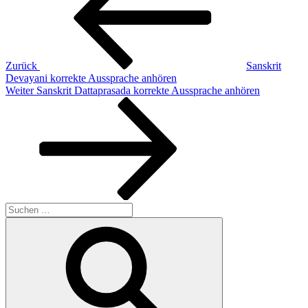
Zurück
Sanskrit
Devayani korrekte Aussprache anhören
Nächster
Weiter
Sanskrit Dattaprasada korrekte Aussprache anhören
Beitrag
Suchen
nach:
Suchen