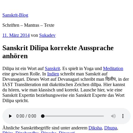
Zum
Inhalt
Sanskrit-Blog
springen
Schriften – Mantras – Texte
Veröffentlicht
11. März 2014
von
Sukadev
am
Sanskrit Dilipa korrekte Aussprache
anhören
Dilipa ist ein Wort auf
Sanskrit
. Es spielt in Yoga und
Meditation
eine gewissen Rolle. In
Indien
schreibt man Sanskrit auf
Devanagari. Dieses Wort auf Devanagari schreibt man दिलीप, in der
IAST Transliteration mit diakritischen Zeichen dilīpa. Hier kannst
du hören, wie man klassisch und korrekt. Lausche hier, wie eine
Sanskrit Expertin beziehungsweise ein Sanskrit Experte das Wort
Dilipa spricht.
Ähnliche Sanskritbegriffe sind unter anderem
Diksha
,
Dhupa
,