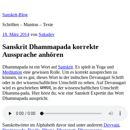
Zum
Inhalt
Sanskrit-Blog
springen
Schriften – Mantras – Texte
Veröffentlicht
18. März 2014
von
Sukadev
am
Sanskrit Dhammapada korrekte
Aussprache anhören
Dhammapada ist ein Wort auf
Sanskrit
. Es spielt in Yoga und
Meditation
eine gewissen Rolle. Um es korrekt aussprechen zu
können, ist es gut, dieses Wort in der indischen Devanagari Schrift
oder in der wissenschaftlichen Umschrift zu sehen. Auf Devanagari
wird es geschrieben धम्मपद, in der wissenschaftlichen Umschrift
Dhamma-pada. Hier hörst du, wie eine Sanskrit Expertin das Wort
Dhammapada ausspricht.
Sanskritwörter im Alphabeth davor sind unter anderem
Devyani
,