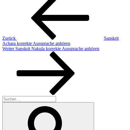
Beitrag
Zurück
Sanskrit
Achara korrekte Aussprache anhören
Nächster
Weiter
Sanskrit Nakula korrekte Aussprache anhören
Beitrag
Suchen
nach:
Suchen