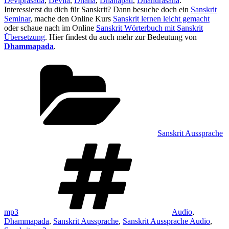
Deviprasada
,
Devila
,
Dhana
,
Dhanapati
,
Dhanurasana
.
Interessierst du dich für Sanskrit? Dann besuche doch ein
Sanskrit
Seminar
, mache den Online Kurs
Sanskrit lernen leicht gemacht
oder schaue nach im Online
Sanskrit Wörterbuch mit Sanskrit
Übersetzung
. Hier findest du auch mehr zur Bedeutung von
Dhammapada
.
Kategorien
Sanskrit Aussprache
Schlagwörter
mp3
Audio
,
Dhammapada
,
Sanskrit Aussprache
,
Sanskrit Aussprache Audio
,