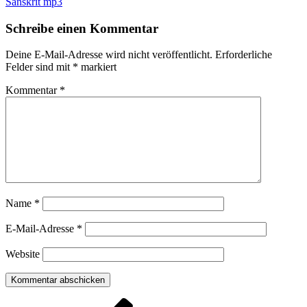
Sanskrit mp3
Schreibe einen Kommentar
Deine E-Mail-Adresse wird nicht veröffentlicht.
Erforderliche
Felder sind mit
*
markiert
Kommentar
*
Name
*
E-Mail-Adresse
*
Website
Beitragsnavigation
Vorheriger