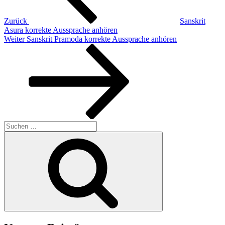
Zurück
Sanskrit
Asura korrekte Aussprache anhören
Nächster
Weiter
Sanskrit Pramoda korrekte Aussprache anhören
Beitrag
Suchen
nach:
Suchen