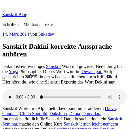
Zum
Inhalt
Sanskrit-Blog
springen
Schriften – Mantras – Texte
Veröffentlicht
14. März 2014
von
Sukadev
am
Sanskrit Dakini korrekte Aussprache
anhören
Dakini ist ein wichtiges
Sanskrit
Wort mit gewisser Bedeutung für
die
Yoga
Philosophie. Dieses Wort wird im
Devanagari
Skript
geschrieben डाकिनी, in der wissenschaftlichen Umschrift ḍākinī.
Hier hörst du, wie eine Sanskrit Expertin das Wort Dakini sagt.
Sanskrit Wörter im Alphabeth davor sind unter anderem
Daiva
,
Chudala
,
Chitta Shuddhi
,
Dakshina
,
Dama
,
Damodara
.
Interessierst du dich für Sanskrit? Dann besuche doch ein
Sanskrit
Seminar
, mache den Online Kurs
Sanskrit lernen leicht gemacht