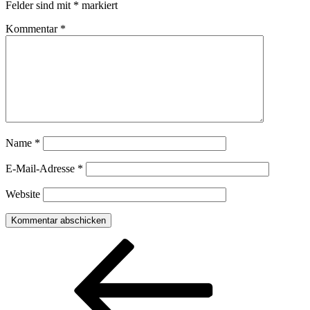
Felder sind mit
*
markiert
Kommentar
*
Name
*
E-Mail-Adresse
*
Website
Beitragsnavigation
Vorheriger
Beitrag