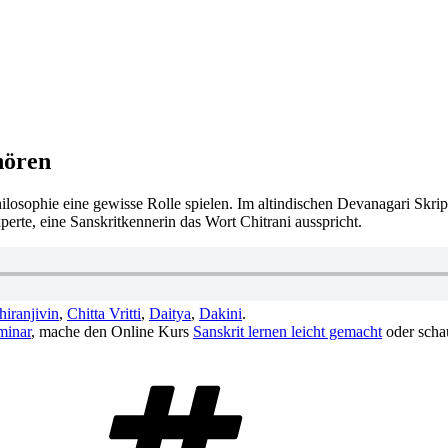
hören
ilosophie eine gewisse Rolle spielen. Im altindischen Devanagari Skrip
xperte, eine Sanskritkennerin das Wort Chitrani ausspricht.
hiranjivin
,
Chitta Vritti
,
Daitya
,
Dakini
.
minar
, mache den Online Kurs
Sanskrit lernen leicht gemacht
oder scha
Schlagwörter