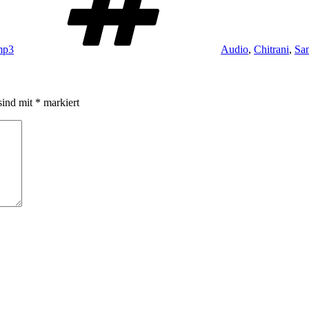
mp3
Audio
,
Chitrani
,
San
sind mit
*
markiert