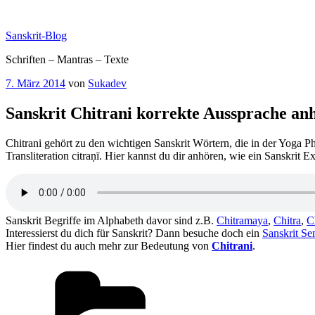
Zum
Inhalt
Sanskrit-Blog
springen
Schriften – Mantras – Texte
Veröffentlicht
7. März 2014
von
Sukadev
am
Sanskrit Chitrani korrekte Aussprache an
Chitrani gehört zu den wichtigen Sanskrit Wörtern, die in der Yoga Ph
Transliteration citraṇī. Hier kannst du dir anhören, wie ein Sanskrit E
Sanskrit Begriffe im Alphabeth davor sind z.B.
Chitramaya
,
Chitra
,
C
Interessierst du dich für Sanskrit? Dann besuche doch ein
Sanskrit Se
Hier findest du auch mehr zur Bedeutung von
Chitrani
.
Kategorien