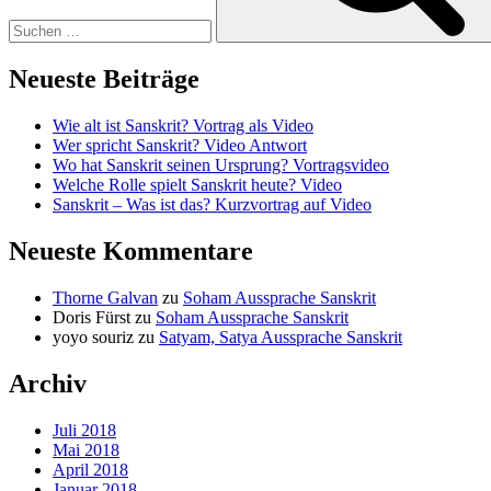
Neueste Beiträge
Wie alt ist Sanskrit? Vortrag als Video
Wer spricht Sanskrit? Video Antwort
Wo hat Sanskrit seinen Ursprung? Vortragsvideo
Welche Rolle spielt Sanskrit heute? Video
Sanskrit – Was ist das? Kurzvortrag auf Video
Neueste Kommentare
Thorne Galvan
zu
Soham Aussprache Sanskrit
Doris Fürst
zu
Soham Aussprache Sanskrit
yoyo souriz
zu
Satyam, Satya Aussprache Sanskrit
Archiv
Juli 2018
Mai 2018
April 2018
Januar 2018