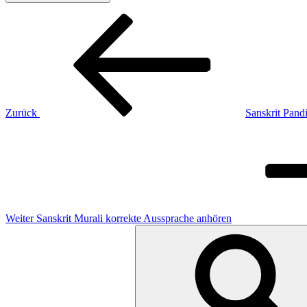
Beitragsnavigation
Vorheriger
Beitrag
Zurück
Sanskrit Pand
Nächster
Beitrag
Weiter
Sanskrit Murali korrekte Aussprache anhören
Suchen
nach: