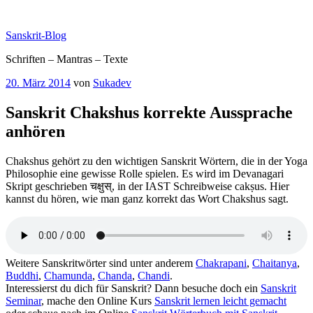
Zum
Inhalt
Sanskrit-Blog
springen
Schriften – Mantras – Texte
Veröffentlicht
20. März 2014
von
Sukadev
am
Sanskrit Chakshus korrekte Aussprache
anhören
Chakshus gehört zu den wichtigen Sanskrit Wörtern, die in der Yoga
Philosophie eine gewisse Rolle spielen. Es wird im Devanagari
Skript geschrieben चक्षुस्, in der IAST Schreibweise cakṣus. Hier
kannst du hören, wie man ganz korrekt das Wort Chakshus sagt.
Weitere Sanskritwörter sind unter anderem
Chakrapani
,
Chaitanya
,
Buddhi
,
Chamunda
,
Chanda
,
Chandi
.
Interessierst du dich für Sanskrit? Dann besuche doch ein
Sanskrit
Seminar
, mache den Online Kurs
Sanskrit lernen leicht gemacht