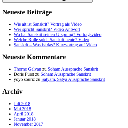
Neueste Beiträge
Wie alt ist Sanskrit? Vortrag als Video
Wer spricht Sanskrit? Video Antwort
Wo hat Sanskrit seinen Ursprung? Vortragsvideo
Welche Rolle spielt Sanskrit heute? Video
Sanskrit – Was ist das? Kurzvortrag auf Video
Neueste Kommentare
Thorne Galvan
zu
Soham Aussprache Sanskrit
Doris Fürst
zu
Soham Aussprache Sanskrit
yoyo souriz
zu
Satyam, Satya Aussprache Sanskrit
Archiv
Juli 2018
Mai 2018
April 2018
Januar 2018
November 2017