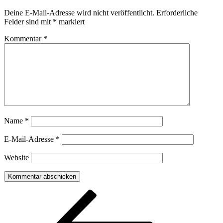
Deine E-Mail-Adresse wird nicht veröffentlicht.
Erforderliche
Felder sind mit
*
markiert
Kommentar
*
Name
*
E-Mail-Adresse
*
Website
Beitragsnavigation
Vorheriger
Beitrag