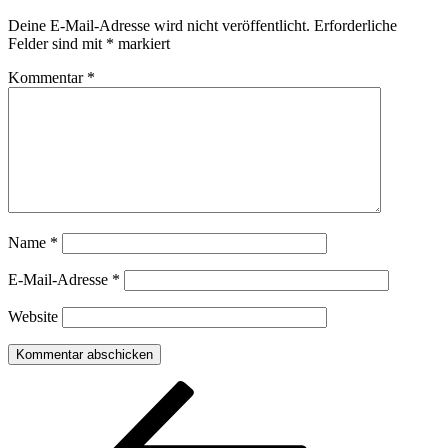
Deine E-Mail-Adresse wird nicht veröffentlicht.
Erforderliche
Felder sind mit
*
markiert
Kommentar
*
Name
*
E-Mail-Adresse
*
Website
Beitragsnavigation
Vorheriger
Beitrag