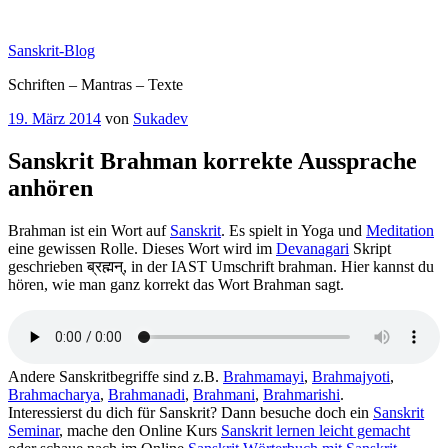
Zum
Inhalt
Sanskrit-Blog
springen
Schriften – Mantras – Texte
Veröffentlicht
19. März 2014
von
Sukadev
am
Sanskrit Brahman korrekte Aussprache
anhören
Brahman ist ein Wort auf
Sanskrit
. Es spielt in Yoga und
Meditation
eine gewissen Rolle. Dieses Wort wird im
Devanagari
Skript
geschrieben ब्रह्मन्, in der IAST Umschrift brahman. Hier kannst du
hören, wie man ganz korrekt das Wort Brahman sagt.
Andere Sanskritbegriffe sind z.B.
Brahmamayi
,
Brahmajyoti
,
Brahmacharya
,
Brahmanadi
,
Brahmani
,
Brahmarishi
.
Interessierst du dich für Sanskrit? Dann besuche doch ein
Sanskrit
Seminar
, mache den Online Kurs
Sanskrit lernen leicht gemacht