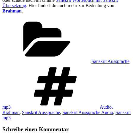
oder schaue nach im Online
Sanskrit Wörterbuch mit Sanskrit
Übersetzung
. Hier findest du auch mehr zur Bedeutung von
Brahman
.
Kategorien
Sanskrit Aussprache
Schlagwörter
mp3
Audio
,
Brahman
,
Sanskrit Aussprache
,
Sanskrit Aussprache Audio
,
Sanskrit
mp3
Schreibe einen Kommentar