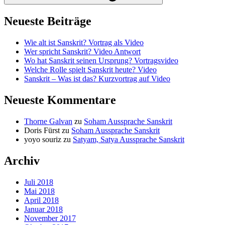
Neueste Beiträge
Wie alt ist Sanskrit? Vortrag als Video
Wer spricht Sanskrit? Video Antwort
Wo hat Sanskrit seinen Ursprung? Vortragsvideo
Welche Rolle spielt Sanskrit heute? Video
Sanskrit – Was ist das? Kurzvortrag auf Video
Neueste Kommentare
Thorne Galvan
zu
Soham Aussprache Sanskrit
Doris Fürst
zu
Soham Aussprache Sanskrit
yoyo souriz
zu
Satyam, Satya Aussprache Sanskrit
Archiv
Juli 2018
Mai 2018
April 2018
Januar 2018
November 2017