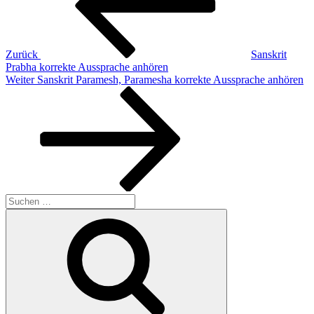
Zurück
Sanskrit
Prabha korrekte Aussprache anhören
Nächster
Weiter
Sanskrit Paramesh, Paramesha korrekte Aussprache anhören
Beitrag
Suchen
nach:
Suchen