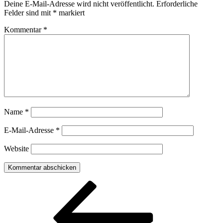
Deine E-Mail-Adresse wird nicht veröffentlicht.
Erforderliche
Felder sind mit
*
markiert
Kommentar
*
Name
*
E-Mail-Adresse
*
Website
Beitragsnavigation
Vorheriger
Beitrag