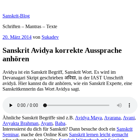
Zum
Inhalt
Sanskrit-Blog
springen
Schriften – Mantras – Texte
Veröffentlicht
20. März 2014
von
Sukadev
am
Sanskrit Avidya korrekte Aussprache
anhören
Avidya ist ein Sanskrit Begriff, Sanskrit Wort. Es wird im
Devanagari Skript geschrieben अविद्या, in der IAST Umschrift
avidyā. Hier kannst du dir anhören, wie ein Sanskrit Experte, eine
Sanskritkennerin das Wort Avidya sagt.
Ähnliche Sanskrit Begriffe sind z.B.
Avidya Maya
,
Avarana
,
Avani
,
Avyakta Brahman
,
Ayam
,
Baba
.
Interessierst du dich für Sanskrit? Dann besuche doch ein
Sanskrit
Seminar
, mache den Online Kurs
Sanskrit lernen leicht gemacht