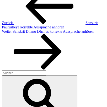
Zurück
Sanskrit
Paurusheya korrekte Aussprache anhören
Nächster
Weiter
Sanskrit Dhanu Dhanus korrekte Aussprache anhören
Beitrag
Suchen
nach:
Suchen