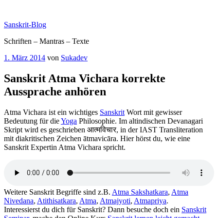
Zum
Inhalt
Sanskrit-Blog
springen
Schriften – Mantras – Texte
Veröffentlicht
1. März 2014
von
Sukadev
am
Sanskrit Atma Vichara korrekte
Aussprache anhören
Atma Vichara ist ein wichtiges
Sanskrit
Wort mit gewisser
Bedeutung für die
Yoga
Philosophie. Im altindischen Devanagari
Skript wird es geschrieben आत्मविचार, in der IAST Transliteration
mit diakritischen Zeichen ātmavicāra. Hier hörst du, wie eine
Sanskrit Expertin Atma Vichara spricht.
Weitere Sanskrit Begriffe sind z.B.
Atma Sakshatkara
,
Atma
Nivedana
,
Atithisatkara
,
Atma
,
Atmajyoti
,
Atmapriya
.
Interessierst du dich für Sanskrit? Dann besuche doch ein
Sanskrit