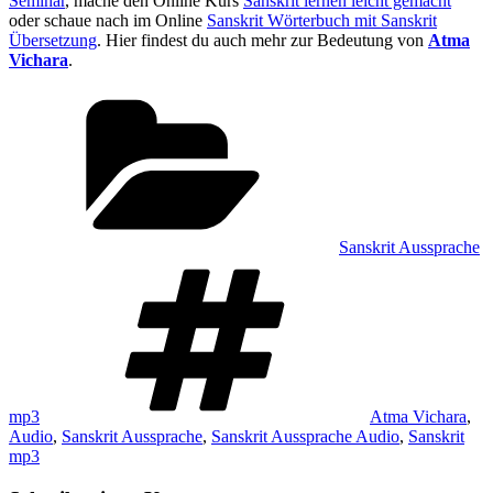
Seminar
, mache den Online Kurs
Sanskrit lernen leicht gemacht
oder schaue nach im Online
Sanskrit Wörterbuch mit Sanskrit
Übersetzung
. Hier findest du auch mehr zur Bedeutung von
Atma
Vichara
.
Kategorien
Sanskrit Aussprache
Schlagwörter
mp3
Atma Vichara
,
Audio
,
Sanskrit Aussprache
,
Sanskrit Aussprache Audio
,
Sanskrit
mp3