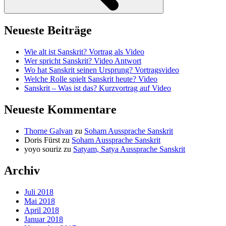
Neueste Beiträge
Wie alt ist Sanskrit? Vortrag als Video
Wer spricht Sanskrit? Video Antwort
Wo hat Sanskrit seinen Ursprung? Vortragsvideo
Welche Rolle spielt Sanskrit heute? Video
Sanskrit – Was ist das? Kurzvortrag auf Video
Neueste Kommentare
Thorne Galvan
zu
Soham Aussprache Sanskrit
Doris Fürst
zu
Soham Aussprache Sanskrit
yoyo souriz
zu
Satyam, Satya Aussprache Sanskrit
Archiv
Juli 2018
Mai 2018
April 2018
Januar 2018