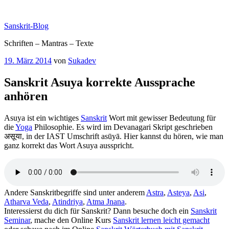
Zum
Inhalt
Sanskrit-Blog
springen
Schriften – Mantras – Texte
Veröffentlicht
19. März 2014
von
Sukadev
am
Sanskrit Asuya korrekte Aussprache
anhören
Asuya ist ein wichtiges
Sanskrit
Wort mit gewisser Bedeutung für
die
Yoga
Philosophie. Es wird im Devanagari Skript geschrieben
असूया, in der IAST Umschrift asūyā. Hier kannst du hören, wie man
ganz korrekt das Wort Asuya ausspricht.
Andere Sanskritbegriffe sind unter anderem
Astra
,
Asteya
,
Asi
,
Atharva Veda
,
Atindriya
,
Atma Jnana
.
Interessierst du dich für Sanskrit? Dann besuche doch ein
Sanskrit
Seminar
, mache den Online Kurs
Sanskrit lernen leicht gemacht