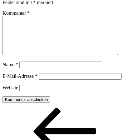
Felder sind mit
*
markiert
Kommentar
*
Name
*
E-Mail-Adresse
*
Website
Beitragsnavigation
Vorheriger
Beitrag