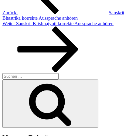
Zurück
Sanskrit
Bhastrika korrekte Aussprache anhören
Nächster
Weiter
Sanskrit Krishnajyoti korrekte Aussprache anhören
Beitrag
Suchen
nach:
Suchen