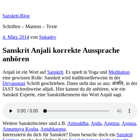
Zum
Inhalt
Sanskrit-Blog
springen
Schriften – Mantras – Texte
Veröffentlicht
4. März 2014
von
Sukadev
am
Sanskrit Anjali korrekte Aussprache
anhören
Anjali ist ein Wort auf
Sanskrit
. Es spielt in Yoga und
Meditation
eine gewissen Rolle. Sanskrit wird traditionellerweise in der
Devanagari
Schrift geschrieben. Dann sieht das so aus: अंजलि, in der
IAST Schreibweise añjali. Hier kannst du dir anhören, wie ein
Sanskrit Experte, eine Sanskritkennerin das Wort Anjali sagt.
Weitere Sanskritwörter sind z.B.
Aniruddha
,
Anila
,
Angiras
,
Anjana
,
Annamaya Kosha
,
Antahkarana
.
Interessierst du dich für Sanskrit? Dann besuche doch ein
Sanskrit