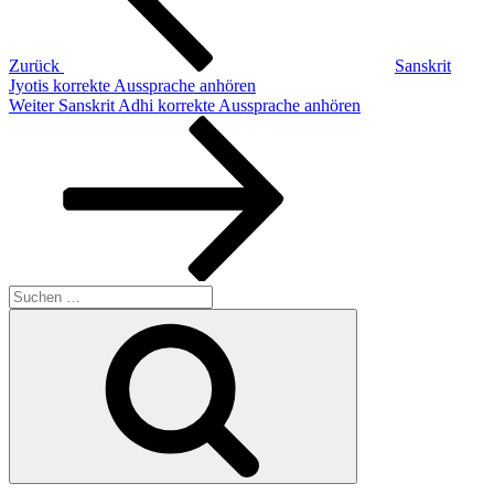
Zurück
Sanskrit
Jyotis korrekte Aussprache anhören
Nächster
Weiter
Sanskrit Adhi korrekte Aussprache anhören
Beitrag
Suchen
nach:
Suchen