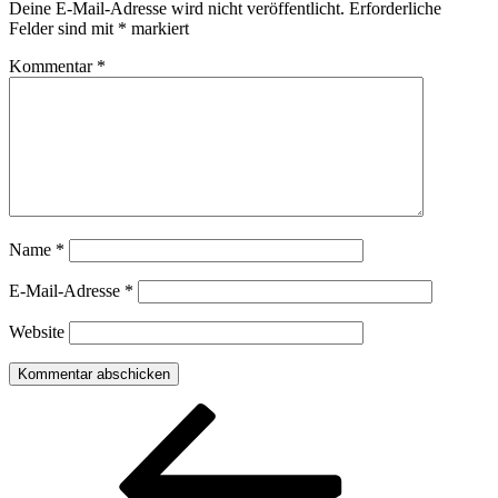
Deine E-Mail-Adresse wird nicht veröffentlicht.
Erforderliche
Felder sind mit
*
markiert
Kommentar
*
Name
*
E-Mail-Adresse
*
Website
Beitragsnavigation
Vorheriger
Beitrag