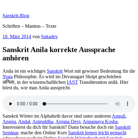
Zum
Inhalt
Sanskrit-Blog
springen
Schriften – Mantras – Texte
Veröffentlicht
18. März 2014
von
Sukadev
am
Sanskrit Anila korrekte Aussprache
anhören
Anila ist ein wichtiges
Sanskrit
Wort mit gewisser Bedeutung für die
Yoga
Philosophie. Es wird im Devanagari Skript geschrieben
अनिला, in der wissenschaftlichen
IAST
Transliteration anilā. Hier
hörst du, wie man Anila ausspricht.
Sanskrit Wörter im Alphabeth davor sind unter anderem
Anguli
,
Angira
,
Andal
,
Aniruddha
,
Anjana Devi
,
Annamaya Kosha
.
Interessierst du dich für Sanskrit? Dann besuche doch ein
Sanskrit
Seminar
, mache den Online Kurs
Sanskrit lernen leicht gemacht