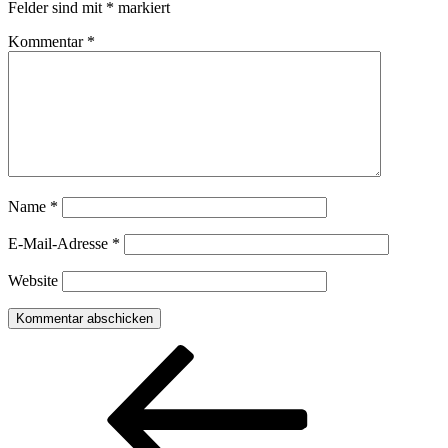
Felder sind mit
*
markiert
Kommentar
*
Name
*
E-Mail-Adresse
*
Website
Beitragsnavigation
Vorheriger
Beitrag