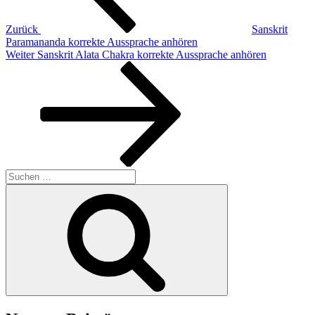
Zurück
Sanskrit
Paramananda korrekte Aussprache anhören
Nächster
Weiter
Sanskrit Alata Chakra korrekte Aussprache anhören
Beitrag
Suchen
nach:
Suchen