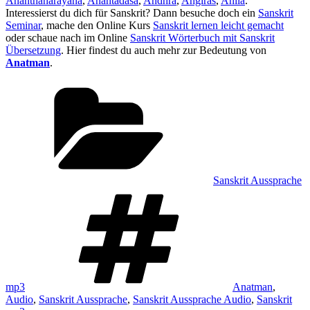
Ananthanarayana
,
Anantadasa
,
Andhra
,
Angiras
,
Anila
.
Interessierst du dich für Sanskrit? Dann besuche doch ein
Sanskrit
Seminar
, mache den Online Kurs
Sanskrit lernen leicht gemacht
oder schaue nach im Online
Sanskrit Wörterbuch mit Sanskrit
Übersetzung
. Hier findest du auch mehr zur Bedeutung von
Anatman
.
Kategorien
Sanskrit Aussprache
Schlagwörter
mp3
Anatman
,
Audio
,
Sanskrit Aussprache
,
Sanskrit Aussprache Audio
,
Sanskrit