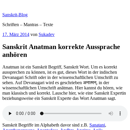
Zum
Inhalt
Sanskrit-Blog
springen
Schriften – Mantras – Texte
Veröffentlicht
17. März 2014
von
Sukadev
am
Sanskrit Anatman korrekte Aussprache
anhören
Anatman ist ein Sanskrit Begriff, Sanskrit Wort. Um es korrekt
aussprechen zu können, ist es gut, dieses Wort in der indischen
Devanagari Schrift oder in der wissenschaftlichen Umschrift zu
sehen. Auf Devanagari wird es geschrieben अनात्मन्, in der
wissenschaftlichen Umschrift anātman. Hier kannst du hören, wie
man klassisch und korrekt. Lausche hier, wie eine Sanskrit Expertin
beziehungsweise ein Sanskrit Experte das Wort Anatman sagt.
Sanskrit Begriffe im Alphabeth davor sind z.B.
Sanatani
,