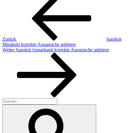
Beitrag
Zurück
Sanskrit
Minakshi korrekte Aussprache anhören
Nächster
Weiter
Sanskrit Atmashanti korrekte Aussprache anhören
Beitrag
Suchen
nach:
Suchen