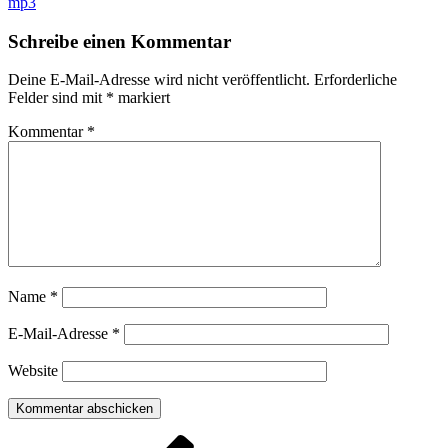
mp3
Schreibe einen Kommentar
Deine E-Mail-Adresse wird nicht veröffentlicht.
Erforderliche
Felder sind mit
*
markiert
Kommentar
*
Name
*
E-Mail-Adresse
*
Website
Beitragsnavigation
Vorheriger