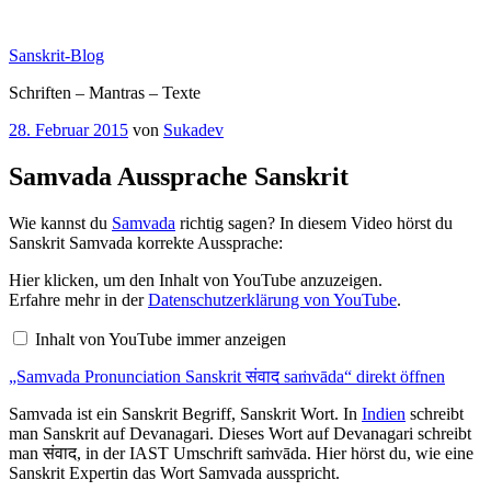
Zum
Inhalt
Sanskrit-Blog
springen
Schriften – Mantras – Texte
Veröffentlicht
28. Februar 2015
von
Sukadev
am
Samvada Aussprache Sanskrit
Wie kannst du
Samvada
richtig sagen? In diesem Video hörst du
Sanskrit Samvada korrekte Aussprache:
„Samvada
Hier klicken, um den Inhalt von YouTube anzuzeigen.
Pronunciation
Erfahre mehr in der
Datenschutzerklärung von YouTube
.
Sanskrit
संवाद
Inhalt von YouTube immer anzeigen
saṁvāda“
von
„Samvada Pronunciation Sanskrit संवाद saṁvāda“ direkt öffnen
YouTube
anzeigen
Samvada ist ein Sanskrit Begriff, Sanskrit Wort. In
Indien
schreibt
man Sanskrit auf Devanagari. Dieses Wort auf Devanagari schreibt
man संवाद, in der IAST Umschrift saṁvāda. Hier hörst du, wie eine
Sanskrit Expertin das Wort Samvada ausspricht.