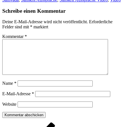
Schreibe einen Kommentar
Deine E-Mail-Adresse wird nicht veröffentlicht.
Erforderliche
Felder sind mit
*
markiert
Kommentar
*
Name
*
E-Mail-Adresse
*
Website
Beitragsnavigation
Vorheriger