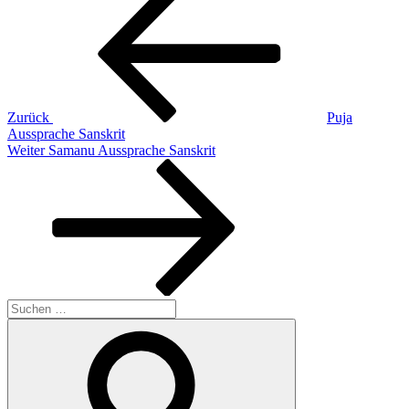
Beitrag
Zurück
Puja
Aussprache Sanskrit
Nächster
Weiter
Samanu Aussprache Sanskrit
Beitrag
Suchen
nach:
Suchen