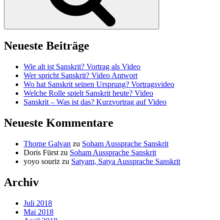
Neueste Beiträge
Wie alt ist Sanskrit? Vortrag als Video
Wer spricht Sanskrit? Video Antwort
Wo hat Sanskrit seinen Ursprung? Vortragsvideo
Welche Rolle spielt Sanskrit heute? Video
Sanskrit – Was ist das? Kurzvortrag auf Video
Neueste Kommentare
Thorne Galvan
zu
Soham Aussprache Sanskrit
Doris Fürst
zu
Soham Aussprache Sanskrit
yoyo souriz
zu
Satyam, Satya Aussprache Sanskrit
Archiv
Juli 2018
Mai 2018