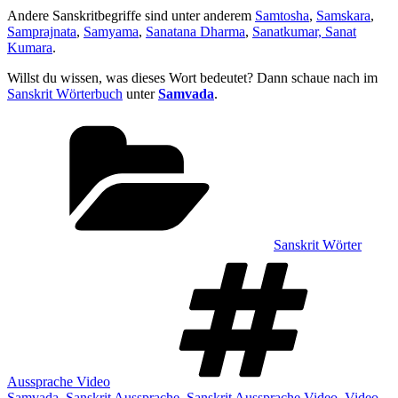
Andere Sanskritbegriffe sind unter anderem
Samtosha
,
Samskara
,
Samprajnata
,
Samyama
,
Sanatana Dharma
,
Sanatkumar, Sanat
Kumara
.
Willst du wissen, was dieses Wort bedeutet? Dann schaue nach im
Sanskrit Wörterbuch
unter
Samvada
.
Kategorien
Sanskrit Wörter
Sch
Aussprache Video
Samvada
,
Sanskrit Aussprache
,
Sanskrit Aussprache Video
,
Video