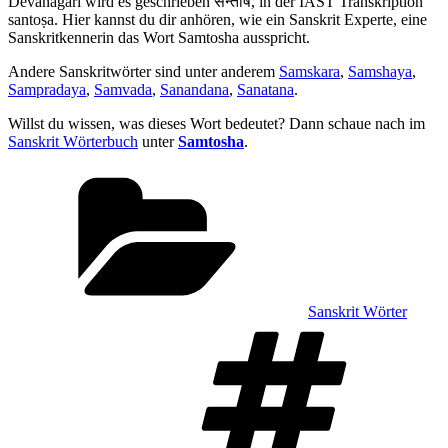
Devanagari wird es geschrieben सन्तोष, in der IAST Transkription
santoṣa. Hier kannst du dir anhören, wie ein Sanskrit Experte, eine
Sanskritkennerin das Wort Samtosha ausspricht.
Andere Sanskritwörter sind unter anderem
Samskara
,
Samshaya
,
Sampradaya
,
Samvada
,
Sanandana
,
Sanatana
.
Willst du wissen, was dieses Wort bedeutet? Dann schaue nach im
Sanskrit Wörterbuch
unter
Samtosha
.
Kategorien
Sanskrit Wörter
Sch