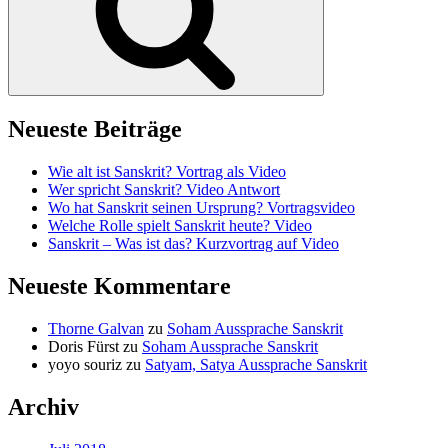
Neueste Beiträge
Wie alt ist Sanskrit? Vortrag als Video
Wer spricht Sanskrit? Video Antwort
Wo hat Sanskrit seinen Ursprung? Vortragsvideo
Welche Rolle spielt Sanskrit heute? Video
Sanskrit – Was ist das? Kurzvortrag auf Video
Neueste Kommentare
Thorne Galvan
zu
Soham Aussprache Sanskrit
Doris Fürst
zu
Soham Aussprache Sanskrit
yoyo souriz
zu
Satyam, Satya Aussprache Sanskrit
Archiv