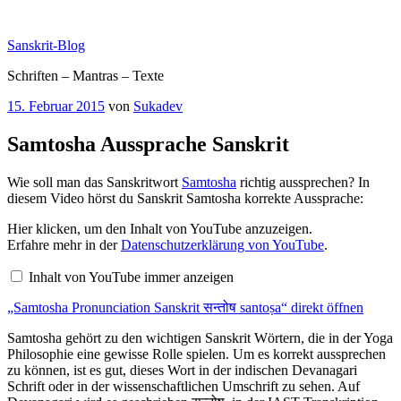
Zum
Inhalt
Sanskrit-Blog
springen
Schriften – Mantras – Texte
Veröffentlicht
15. Februar 2015
von
Sukadev
am
Samtosha Aussprache Sanskrit
Wie soll man das Sanskritwort
Samtosha
richtig aussprechen? In
diesem Video hörst du Sanskrit Samtosha korrekte Aussprache:
„Samtosha
Hier klicken, um den Inhalt von YouTube anzuzeigen.
Pronunciation
Erfahre mehr in der
Datenschutzerklärung von YouTube
.
Sanskrit
सन्तोष
Inhalt von YouTube immer anzeigen
santoṣa“
von
„Samtosha Pronunciation Sanskrit सन्तोष santoṣa“ direkt öffnen
YouTube
anzeigen
Samtosha gehört zu den wichtigen Sanskrit Wörtern, die in der Yoga
Philosophie eine gewisse Rolle spielen. Um es korrekt aussprechen
zu können, ist es gut, dieses Wort in der indischen Devanagari
Schrift oder in der wissenschaftlichen Umschrift zu sehen. Auf