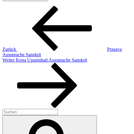
Beitragsnavigation
Vorheriger
Beitrag
Zurück
Prasava
Aussprache Sanskrit
Nächster
Weiter
Kena Upanishad Aussprache Sanskrit
Beitrag
Suchen
nach:
Suchen