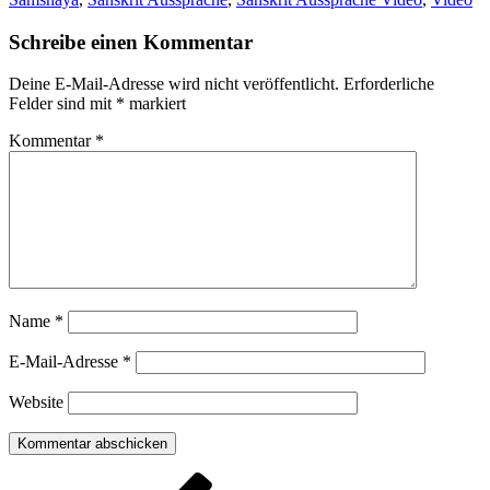
Schreibe einen Kommentar
Deine E-Mail-Adresse wird nicht veröffentlicht.
Erforderliche
Felder sind mit
*
markiert
Kommentar
*
Name
*
E-Mail-Adresse
*
Website
Beitragsnavigation
Vorheriger