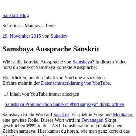
Zum
Inhalt
Sanskrit-Blog
springen
Schriften – Mantras – Texte
Veröffentlicht
29. November 2015
von
Sukadev
am
Samshaya Aussprache Sanskrit
Wie ist die korrekte Aussprache von
Samshaya
? In diesem Video
hörst du Sanskrit Samshaya korrekte Aussprache:
„Samshaya
Hier klicken, um den Inhalt von YouTube anzuzeigen.
Pronunciation
Erfahre mehr in der
Datenschutzerklärung von YouTube
.
Sanskrit
संशय
Inhalt von YouTube immer anzeigen
saṃśaya“
von
„Samshaya Pronunciation Sanskrit संशय saṃśaya“ direkt öffnen
YouTube
anzeigen
Samshaya ist ein Wort auf
Sanskrit
. Es spielt in Yoga und
Meditation
eine gewisse Rolle. Dieses Wort wird im
Devanagari
Skript
geschrieben संशय, in der IAST Transliteration mit diakritischen
Zeichen saṃśaya. Hier kannst du hören, wie man ganz korrekt das