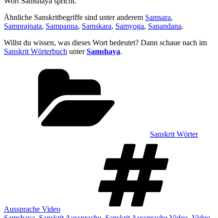
Wort Samshaya spricht.
Ähnliche Sanskritbegriffe sind unter anderem
Samsara
,
Samprajnata
,
Sampanna
,
Samskara
,
Samyoga
,
Sanandana
.
Willst du wissen, was dieses Wort bedeutet? Dann schaue nach im
Sanskrit Wörterbuch
unter
Samshaya
.
Kategorien
Sanskrit Wörter
Sch
Aussprache Video
Samshaya
,
Sanskrit Aussprache
,
Sanskrit Aussprache Video
,
Video