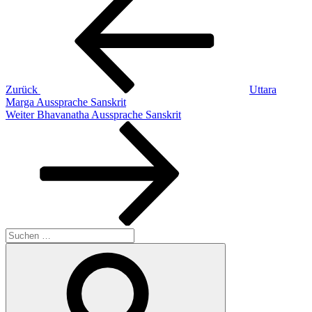
Beitrag
Zurück
Uttara
Marga Aussprache Sanskrit
Nächster
Weiter
Bhavanatha Aussprache Sanskrit
Beitrag
Suchen
nach:
Suchen