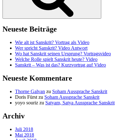
Neueste Beiträge
Wie alt ist Sanskrit? Vortrag als Video
Wer spricht Sanskrit? Video Antwort
Wo hat Sanskrit seinen Ursprung? Vortragsvideo
Welche Rolle spielt Sanskrit heute? Video
Sanskrit – Was ist das? Kurzvortrag auf Video
Neueste Kommentare
Thorne Galvan
zu
Soham Aussprache Sanskrit
Doris Fürst
zu
Soham Aussprache Sanskrit
yoyo souriz
zu
Satyam, Satya Aussprache Sanskrit
Archiv
Juli 2018
Mai 2018