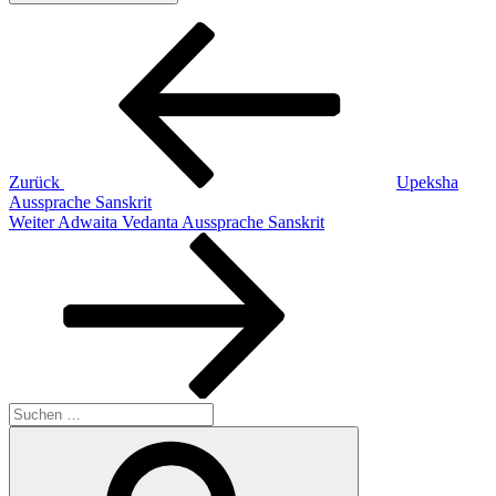
Beitragsnavigation
Vorheriger
Beitrag
Zurück
Upeksha
Aussprache Sanskrit
Nächster
Weiter
Adwaita Vedanta Aussprache Sanskrit
Beitrag
Suchen
nach:
Suchen