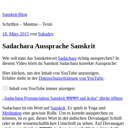
Zum
Inhalt
Sanskrit-Blog
springen
Schriften – Mantras – Texte
Veröffentlicht
18. März 2015
von
Sukadev
am
Sadachara Aussprache Sanskrit
Wie soll man das Sanskritwort
Sadachara
richtig aussprechen? In
diesem Video hörst du Sanskrit Sadachara korrekte Aussprache:
„Sadachara
Hier klicken, um den Inhalt von YouTube anzuzeigen.
Pronunciation
Erfahre mehr in der
Datenschutzerklärung von YouTube
.
Sanskrit
सदाचार
Inhalt von YouTube immer anzeigen
sad
ācāra“
„Sadachara Pronunciation Sanskrit सदाचार sad ācāra“ direkt öffnen
von
YouTube
anzeigen
Sadachara ist ein Wort auf
Sanskrit
. Es spielt in Yoga und
Meditation
eine gewisse Rolle. Um es korrekt aussprechen zu
können, ist es gut, dieses Wort in der indischen Devanagari Schrift
oder in der wissenschaftlichen Umschrift zu sehen. Auf Devanagari