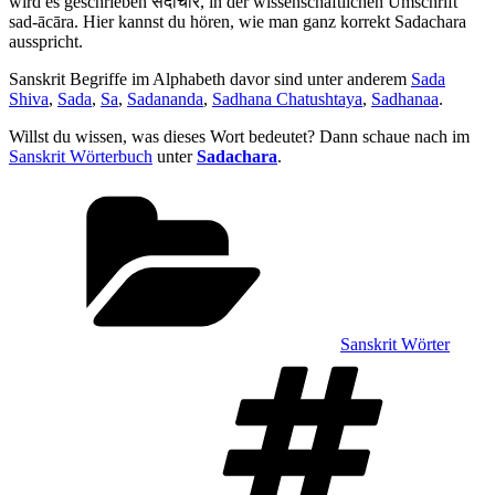
wird es geschrieben सदाचार, in der wissenschaftlichen Umschrift
sad-ācāra. Hier kannst du hören, wie man ganz korrekt Sadachara
ausspricht.
Sanskrit Begriffe im Alphabeth davor sind unter anderem
Sada
Shiva
,
Sada
,
Sa
,
Sadananda
,
Sadhana Chatushtaya
,
Sadhanaa
.
Willst du wissen, was dieses Wort bedeutet? Dann schaue nach im
Sanskrit Wörterbuch
unter
Sadachara
.
Kategorien
Sanskrit Wörter
Sch