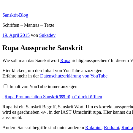
Zum
Inhalt
Sanskrit-Blog
springen
Schriften – Mantras – Texte
Veröffentlicht
19. April 2015
von
Sukadev
am
Rupa Aussprache Sanskrit
Wie soll man das Sanskritwort
Rupa
richtig aussprechen? In diesem V
„Rupa
Hier klicken, um den Inhalt von YouTube anzuzeigen.
Pronunciation
Erfahre mehr in der
Datenschutzerklärung von YouTube
.
Sanskrit
रूप
Inhalt von YouTube immer anzeigen
rūpa“
von
„Rupa Pronunciation Sanskrit रूप rūpa“ direkt öffnen
YouTube
anzeigen
Rupa ist ein Sanskrit Begriff, Sanskrit Wort. Um es korrekt aussprech
wird es geschrieben रूप, in der IAST Umschrift rūpa. Hier kannst du 
ausspricht.
Andere Sanskritbegriffe sind unter anderem
Rukmini
,
Rudrani
,
Rudra