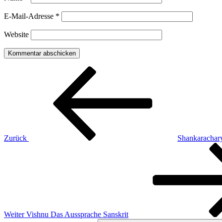
E-Mail-Adresse
*
Website
Beitragsnavigation
Vorheriger
Beitrag
Zurück
Shankarachary
Nächster
Beitrag
Weiter
Vishnu Das Aussprache Sanskrit