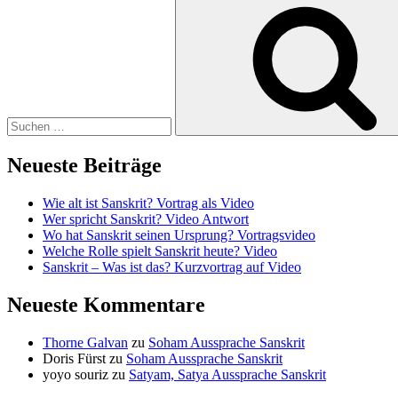
Suchen
nach:
Neueste Beiträge
Wie alt ist Sanskrit? Vortrag als Video
Wer spricht Sanskrit? Video Antwort
Wo hat Sanskrit seinen Ursprung? Vortragsvideo
Welche Rolle spielt Sanskrit heute? Video
Sanskrit – Was ist das? Kurzvortrag auf Video
Neueste Kommentare
Thorne Galvan
zu
Soham Aussprache Sanskrit
Doris Fürst
zu
Soham Aussprache Sanskrit
yoyo souriz
zu
Satyam, Satya Aussprache Sanskrit