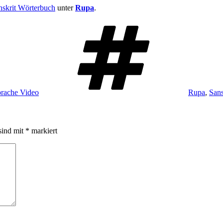
nskrit Wörterbuch
unter
Rupa
.
Schlagwört
prache Video
Rupa
,
Sans
sind mit
*
markiert