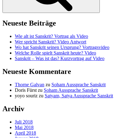
Neueste Beiträge
Wie alt ist Sanskrit? Vortrag als Video
Wer spricht Sanskrit? Video Antwort
Wo hat Sanskrit seinen Ursprung? Vortragsvideo
Welche Rolle spielt Sanskrit heute? Video
Sanskrit – Was ist das? Kurzvortrag auf Video
Neueste Kommentare
Thorne Galvan
zu
Soham Aussprache Sanskrit
Doris Fürst
zu
Soham Aussprache Sanskrit
yoyo souriz
zu
Satyam, Satya Aussprache Sanskrit
Archiv
Juli 2018
Mai 2018
April 2018