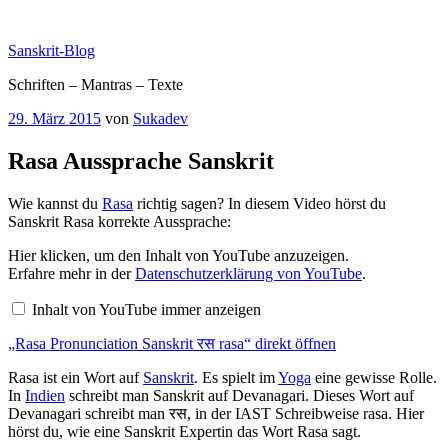
Zum
Inhalt
Sanskrit-Blog
springen
Schriften – Mantras – Texte
Veröffentlicht
29. März 2015
von
Sukadev
am
Rasa Aussprache Sanskrit
Wie kannst du
Rasa
richtig sagen? In diesem Video hörst du
Sanskrit Rasa korrekte Aussprache:
„Rasa
Hier klicken, um den Inhalt von YouTube anzuzeigen.
Pronunciation
Erfahre mehr in der
Datenschutzerklärung von YouTube
.
Sanskrit
रस
Inhalt von YouTube immer anzeigen
rasa“
von
„Rasa Pronunciation Sanskrit रस rasa“ direkt öffnen
YouTube
anzeigen
Rasa ist ein Wort auf
Sanskrit
. Es spielt im
Yoga
eine gewisse Rolle.
In
Indien
schreibt man Sanskrit auf Devanagari. Dieses Wort auf
Devanagari schreibt man रस, in der IAST Schreibweise rasa. Hier
hörst du, wie eine Sanskrit Expertin das Wort Rasa sagt.