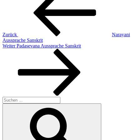
Zurück
Narayani
Aussprache Sanskrit
Nächster
Weiter
Padasevana Aussprache Sanskrit
Beitrag
Suchen
nach:
Suchen