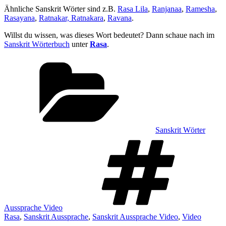
Ähnliche Sanskrit Wörter sind z.B.
Rasa Lila
,
Ranjanaa
,
Ramesha
,
Rasayana
,
Ratnakar, Ratnakara
,
Ravana
.
Willst du wissen, was dieses Wort bedeutet? Dann schaue nach im
Sanskrit Wörterbuch
unter
Rasa
.
Kategorien
Sanskrit Wörter
Sch
Aussprache Video
Rasa
,
Sanskrit Aussprache
,
Sanskrit Aussprache Video
,
Video