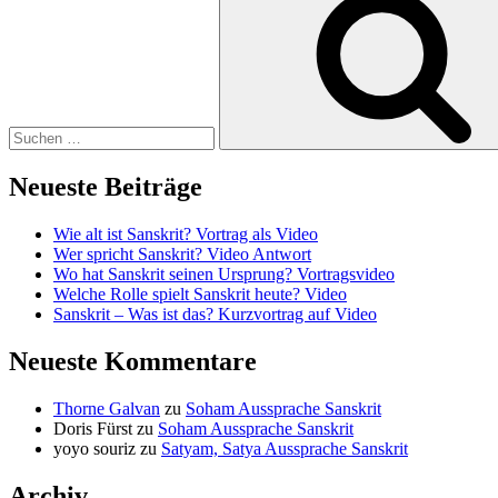
nach:
Neueste Beiträge
Wie alt ist Sanskrit? Vortrag als Video
Wer spricht Sanskrit? Video Antwort
Wo hat Sanskrit seinen Ursprung? Vortragsvideo
Welche Rolle spielt Sanskrit heute? Video
Sanskrit – Was ist das? Kurzvortrag auf Video
Neueste Kommentare
Thorne Galvan
zu
Soham Aussprache Sanskrit
Doris Fürst
zu
Soham Aussprache Sanskrit
yoyo souriz
zu
Satyam, Satya Aussprache Sanskrit
Archiv