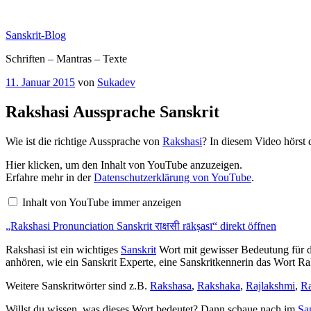
Zum
Inhalt
Sanskrit-Blog
springen
Schriften – Mantras – Texte
Veröffentlicht
11. Januar 2015
von
Sukadev
am
Rakshasi Aussprache Sanskrit
Wie ist die richtige Aussprache von
Rakshasi
? In diesem Video hörst 
„Rakshasi
Hier klicken, um den Inhalt von YouTube anzuzeigen.
Pronunciation
Erfahre mehr in der
Datenschutzerklärung von YouTube
.
Sanskrit
राक्षसी
Inhalt von YouTube immer anzeigen
rākṣasī“
von
„Rakshasi Pronunciation Sanskrit राक्षसी rākṣasī“ direkt öffnen
YouTube
anzeigen
Rakshasi ist ein wichtiges
Sanskrit
Wort mit gewisser Bedeutung für 
anhören, wie ein Sanskrit Experte, eine Sanskritkennerin das Wort Ra
Weitere Sanskritwörter sind z.B.
Rakshasa
,
Rakshaka
,
Rajlakshmi
,
R
Willst du wissen, was dieses Wort bedeutet? Dann schaue nach im
Sa