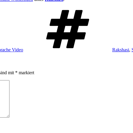
Schlagwört
prache Video
Rakshasi
,
sind mit
*
markiert