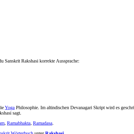
du Sanskrit Rakshasi korrekte Aussprache:
die
Yoga
Philosophie. Im altindischen Devanagari Skript wird es geschrie
kshasi sagt.
am
,
Ramabhakta
,
Ramadasa
.
nskrit Wörterbuch
unter
Rakshasi
.