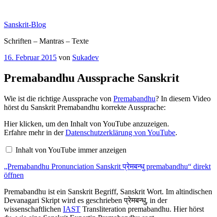
Zum
Inhalt
Sanskrit-Blog
springen
Schriften – Mantras – Texte
Veröffentlicht
16. Februar 2015
von
Sukadev
am
Premabandhu Aussprache Sanskrit
Wie ist die richtige Aussprache von
Premabandhu
? In diesem Video
hörst du Sanskrit Premabandhu korrekte Aussprache:
„Premabandhu
Hier klicken, um den Inhalt von YouTube anzuzeigen.
Pronunciation
Erfahre mehr in der
Datenschutzerklärung von YouTube
.
Sanskrit
प्रेमबन्धु
Inhalt von YouTube immer anzeigen
premabandhu“
von
„Premabandhu Pronunciation Sanskrit प्रेमबन्धु premabandhu“ direkt
YouTube
anzeigen
öffnen
Premabandhu ist ein Sanskrit Begriff, Sanskrit Wort. Im altindischen
Devanagari Skript wird es geschrieben प्रेमबन्धु, in der
wissenschaftlichen
IAST
Transliteration premabandhu. Hier hörst