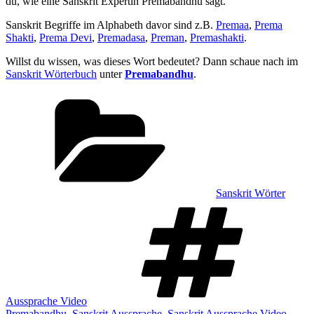
du, wie eine Sanskrit Expertin Premabandhu sagt.
Sanskrit Begriffe im Alphabeth davor sind z.B.
Premaa
,
Prema
Shakti
,
Prema Devi
,
Premadasa
,
Preman
,
Premashakti
.
Willst du wissen, was dieses Wort bedeutet? Dann schaue nach im
Sanskrit Wörterbuch
unter
Premabandhu
.
Kategorien
Sanskrit Wörter
Sch
Aussprache Video
Premabandhu
,
Sanskrit Aussprache
,
Sanskrit Aussprache Video
,