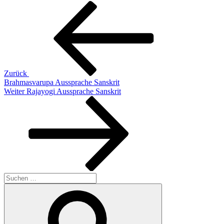
Beitragsnavigation
Vorheriger
Beitrag
Zurück
Brahmasvarupa Aussprache Sanskrit
Nächster
Weiter
Rajayogi Aussprache Sanskrit
Beitrag
Suchen
nach:
Suchen