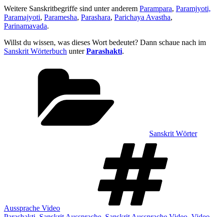
Weitere Sanskritbegriffe sind unter anderem
Parampara
,
Paramjyoti,
Paramajyoti
,
Paramesha
,
Parashara
,
Parichaya Avastha
,
Parinamavada
.
Willst du wissen, was dieses Wort bedeutet? Dann schaue nach im
Sanskrit Wörterbuch
unter
Parashakti
.
Kategorien
Sanskrit Wörter
Sch
Aussprache Video
Parashakti
,
Sanskrit Aussprache
,
Sanskrit Aussprache Video
,
Video