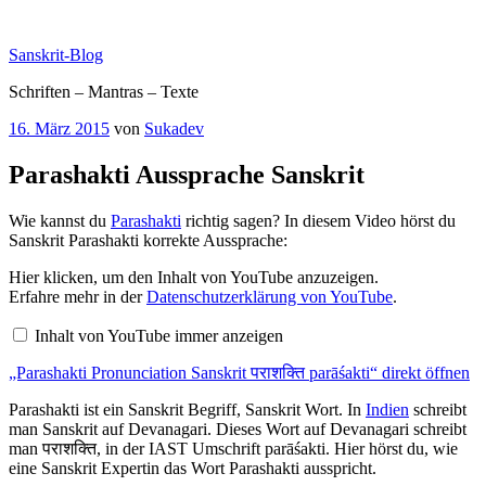
Zum
Inhalt
Sanskrit-Blog
springen
Schriften – Mantras – Texte
Veröffentlicht
16. März 2015
von
Sukadev
am
Parashakti Aussprache Sanskrit
Wie kannst du
Parashakti
richtig sagen? In diesem Video hörst du
Sanskrit Parashakti korrekte Aussprache:
„Parashakti
Hier klicken, um den Inhalt von YouTube anzuzeigen.
Pronunciation
Erfahre mehr in der
Datenschutzerklärung von YouTube
.
Sanskrit
पराशक्ति
Inhalt von YouTube immer anzeigen
parāśakti“
von
„Parashakti Pronunciation Sanskrit पराशक्ति parāśakti“ direkt öffnen
YouTube
anzeigen
Parashakti ist ein Sanskrit Begriff, Sanskrit Wort. In
Indien
schreibt
man Sanskrit auf Devanagari. Dieses Wort auf Devanagari schreibt
man पराशक्ति, in der IAST Umschrift parāśakti. Hier hörst du, wie
eine Sanskrit Expertin das Wort Parashakti ausspricht.