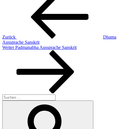
Beitrag
Zurück
Dhama
Aussprache Sanskrit
Nächster
Weiter
Padmanabha Aussprache Sanskrit
Beitrag
Suchen
nach:
Suchen