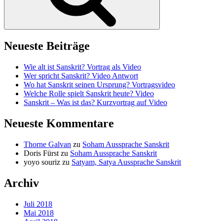
Neueste Beiträge
Wie alt ist Sanskrit? Vortrag als Video
Wer spricht Sanskrit? Video Antwort
Wo hat Sanskrit seinen Ursprung? Vortragsvideo
Welche Rolle spielt Sanskrit heute? Video
Sanskrit – Was ist das? Kurzvortrag auf Video
Neueste Kommentare
Thorne Galvan
zu
Soham Aussprache Sanskrit
Doris Fürst
zu
Soham Aussprache Sanskrit
yoyo souriz
zu
Satyam, Satya Aussprache Sanskrit
Archiv
Juli 2018
Mai 2018