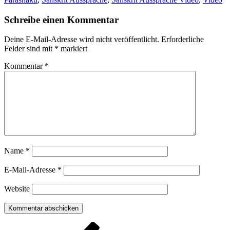
Schreibe einen Kommentar
Deine E-Mail-Adresse wird nicht veröffentlicht.
Erforderliche
Felder sind mit
*
markiert
Kommentar
*
Name
*
E-Mail-Adresse
*
Website
Beitragsnavigation
Vorheriger