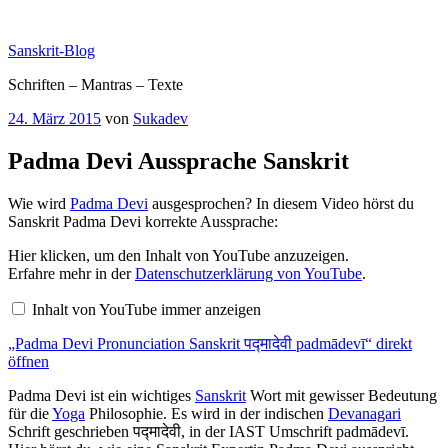
Zum
Inhalt
Sanskrit-Blog
springen
Schriften – Mantras – Texte
Veröffentlicht
24. März 2015
von
Sukadev
am
Padma Devi Aussprache Sanskrit
Wie wird
Padma Devi
ausgesprochen? In diesem Video hörst du
Sanskrit Padma Devi korrekte Aussprache:
„Padma
Hier klicken, um den Inhalt von YouTube anzuzeigen.
Devi
Erfahre mehr in der
Datenschutzerklärung von YouTube
.
Pronunciation
Sanskrit
Inhalt von YouTube immer anzeigen
पद्मादेवी
padmādevī“
„Padma Devi Pronunciation Sanskrit पद्मादेवी padmādevī“ direkt
von
YouTube
öffnen
anzeigen
Padma Devi ist ein wichtiges
Sanskrit
Wort mit gewisser Bedeutung
für die
Yoga
Philosophie. Es wird in der indischen
Devanagari
Schrift geschrieben पद्मादेवी, in der IAST Umschrift padmādevī.