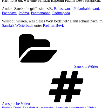
Hier hörst du, wie eine Sanskrit Expertin Padma Devi ausspricht.
Andere Sanskritbegriffe sind z.B.
Padasevana
,
Padarthabhavani
,
Paandava
,
Padma
,
Padmanabha
,
Padmapada
.
Willst du wissen, was dieses Wort bedeutet? Dann schaue nach im
Sanskrit Wörterbuch
unter
Padma Devi
.
Kategorien
Sanskrit Wörter
Sch
Aussprache Video
Padma Devi
,
Sanskrit Aussprache
,
Sanskrit Aussprache Video
,