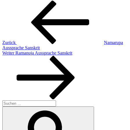
Beitragsnavigation
Vorheriger
Beitrag
Zurück
Namarupa
Aussprache Sanskrit
Nächster
Weiter
Ramanuja Aussprache Sanskrit
Beitrag
Suchen
nach:
Suchen