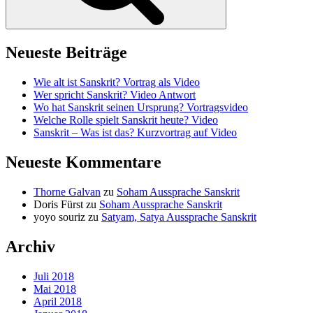
Neueste Beiträge
Wie alt ist Sanskrit? Vortrag als Video
Wer spricht Sanskrit? Video Antwort
Wo hat Sanskrit seinen Ursprung? Vortragsvideo
Welche Rolle spielt Sanskrit heute? Video
Sanskrit – Was ist das? Kurzvortrag auf Video
Neueste Kommentare
Thorne Galvan
zu
Soham Aussprache Sanskrit
Doris Fürst
zu
Soham Aussprache Sanskrit
yoyo souriz
zu
Satyam, Satya Aussprache Sanskrit
Archiv
Juli 2018
Mai 2018
April 2018