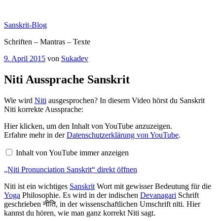
Zum
Inhalt
Sanskrit-Blog
springen
Schriften – Mantras – Texte
Veröffentlicht
9. April 2015
von
Sukadev
am
Niti Aussprache Sanskrit
Wie wird
Niti
ausgesprochen? In diesem Video hörst du Sanskrit
Niti korrekte Aussprache:
„Niti
Hier klicken, um den Inhalt von YouTube anzuzeigen.
Pronunciation
Erfahre mehr in der
Datenschutzerklärung von YouTube
.
Sanskrit“
von
Inhalt von YouTube immer anzeigen
YouTube
anzeigen
„Niti Pronunciation Sanskrit“ direkt öffnen
Niti ist ein wichtiges
Sanskrit
Wort mit gewisser Bedeutung für die
Yoga
Philosophie. Es wird in der indischen
Devanagari
Schrift
geschrieben नीति, in der wissenschaftlichen Umschrift nīti. Hier
kannst du hören, wie man ganz korrekt Niti sagt.