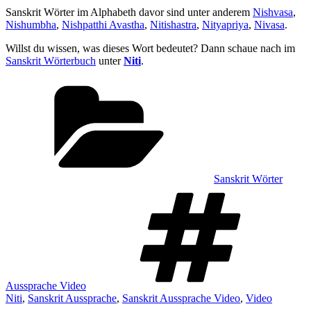
Sanskrit Wörter im Alphabeth davor sind unter anderem
Nishvasa
,
Nishumbha
,
Nishpatthi Avastha
,
Nitishastra
,
Nityapriya
,
Nivasa
.
Willst du wissen, was dieses Wort bedeutet? Dann schaue nach im
Sanskrit Wörterbuch
unter
Niti
.
Kategorien
Sanskrit Wörter
Sch
Aussprache Video
Niti
,
Sanskrit Aussprache
,
Sanskrit Aussprache Video
,
Video