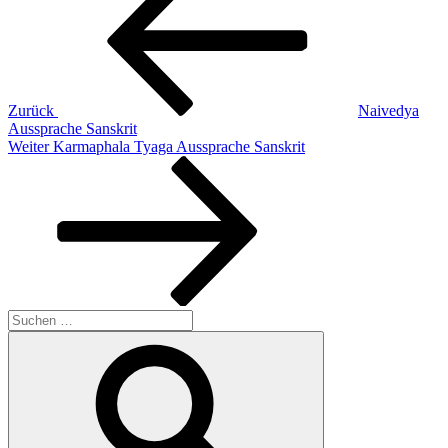
Zurück
Naivedya
Aussprache Sanskrit
Nächster
Weiter
Karmaphala Tyaga Aussprache Sanskrit
Beitrag
Suchen
nach:
Suchen