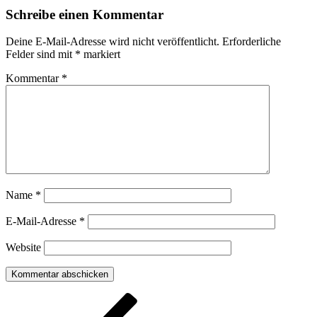
Schreibe einen Kommentar
Deine E-Mail-Adresse wird nicht veröffentlicht.
Erforderliche
Felder sind mit
*
markiert
Kommentar
*
Name
*
E-Mail-Adresse
*
Website
Beitragsnavigation
Vorheriger
Beitrag