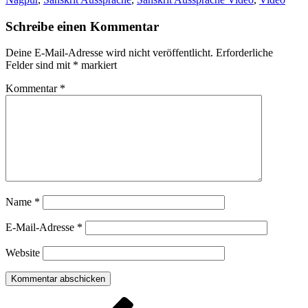
Schreibe einen Kommentar
Deine E-Mail-Adresse wird nicht veröffentlicht.
Erforderliche
Felder sind mit
*
markiert
Kommentar
*
Name
*
E-Mail-Adresse
*
Website
Beitragsnavigation
Vorheriger