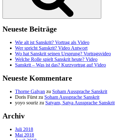
Neueste Beiträge
Wie alt ist Sanskrit? Vortrag als Video
Wer spricht Sanskrit? Video Antwort
Wo hat Sanskrit seinen Ursprung? Vortragsvideo
Welche Rolle spielt Sanskrit heute? Video
Sanskrit – Was ist das? Kurzvortrag auf Video
Neueste Kommentare
Thorne Galvan
zu
Soham Aussprache Sanskrit
Doris Fürst
zu
Soham Aussprache Sanskrit
yoyo souriz
zu
Satyam, Satya Aussprache Sanskrit
Archiv
Juli 2018
Mai 2018