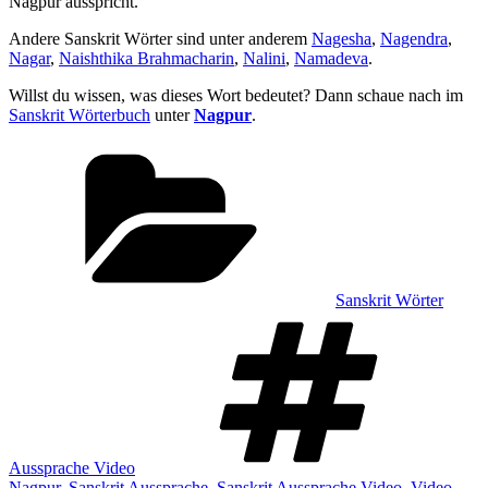
Nagpur ausspricht.
Andere Sanskrit Wörter sind unter anderem
Nagesha
,
Nagendra
,
Nagar
,
Naishthika Brahmacharin
,
Nalini
,
Namadeva
.
Willst du wissen, was dieses Wort bedeutet? Dann schaue nach im
Sanskrit Wörterbuch
unter
Nagpur
.
Kategorien
Sanskrit Wörter
Sch
Aussprache Video
Nagpur
,
Sanskrit Aussprache
,
Sanskrit Aussprache Video
,
Video