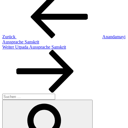
Beitrag
Zurück
Anandamayi
Aussprache Sanskrit
Nächster
Weiter
Utpada Aussprache Sanskrit
Beitrag
Suchen
nach:
Suchen