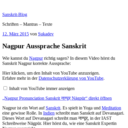
Zum
Inhalt
Sanskrit-Blog
springen
Schriften – Mantras – Texte
Veröffentlicht
12. März 2015
von
Sukadev
am
Nagpur Aussprache Sanskrit
Wie kannst du
Nagpur
richtig sagen? In diesem Video hörst du
Sanskrit Nagpur korrekte Aussprache:
„Nagpur
Hier klicken, um den Inhalt von YouTube anzuzeigen.
Pronunciation
Erfahre mehr in der
Datenschutzerklärung von YouTube
.
Sanskrit
नाग्पूर्
Inhalt von YouTube immer anzeigen
Nāgpūr“
von
„Nagpur Pronunciation Sanskrit नाग्पूर् Nāgpūr“ direkt öffnen
YouTube
anzeigen
Nagpur ist ein Wort auf
Sanskrit
. Es spielt in Yoga und
Meditation
eine gewisse Rolle. In
Indien
schreibt man Sanskrit auf Devanagari.
Dieses Wort auf Devanagari schreibt man नाग्पूर्, in der IAST
Schreibweise Nāgpūr. Hier hörst du, wie eine Sanskrit Expertin