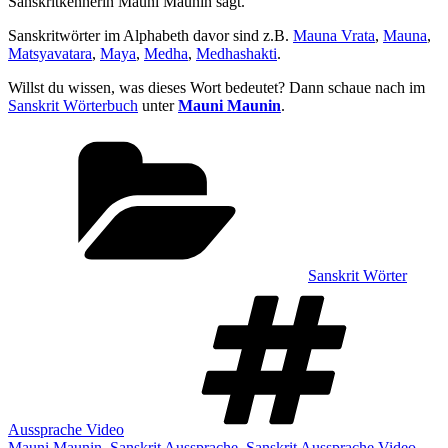
Sanskritkennerin Mauni Maunin sagt.
Sanskritwörter im Alphabeth davor sind z.B.
Mauna Vrata
,
Mauna
,
Matsyavatara
,
Maya
,
Medha
,
Medhashakti
.
Willst du wissen, was dieses Wort bedeutet? Dann schaue nach im
Sanskrit Wörterbuch
unter
Mauni Maunin
.
Kategorien
Sanskrit Wörter
Sch
Aussprache Video
Mauni Maunin
,
Sanskrit Aussprache
,
Sanskrit Aussprache Video
,