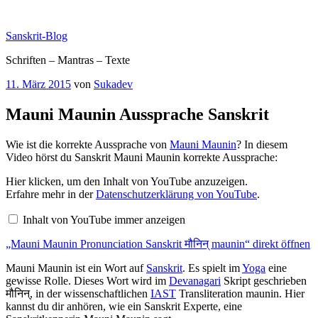
Zum
Inhalt
Sanskrit-Blog
springen
Schriften – Mantras – Texte
Veröffentlicht
11. März 2015
von
Sukadev
am
Mauni Maunin Aussprache Sanskrit
Wie ist die korrekte Aussprache von
Mauni Maunin
? In diesem
Video hörst du Sanskrit Mauni Maunin korrekte Aussprache:
„Mauni
Hier klicken, um den Inhalt von YouTube anzuzeigen.
Maunin
Erfahre mehr in der
Datenschutzerklärung von YouTube
.
Pronunciation
Sanskrit
Inhalt von YouTube immer anzeigen
मौनिन्
maunin“
„Mauni Maunin Pronunciation Sanskrit मौनिन् maunin“ direkt öffnen
von
YouTube
anzeigen
Mauni Maunin ist ein Wort auf
Sanskrit
. Es spielt im
Yoga
eine
gewisse Rolle. Dieses Wort wird im
Devanagari
Skript geschrieben
मौनिन्, in der wissenschaftlichen
IAST
Transliteration maunin. Hier
kannst du dir anhören, wie ein Sanskrit Experte, eine