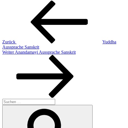
Beitragsnavigation
Vorheriger
Beitrag
Zurück
Yuddha
Aussprache Sanskrit
Nächster
Weiter
Anandamayi Aussprache Sanskrit
Beitrag
Suchen
nach:
Suchen