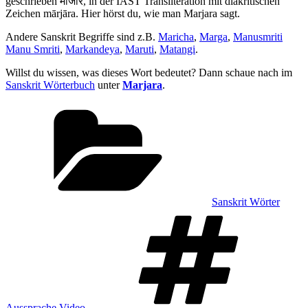
geschrieben मार्जार, in der IAST Transliteration mit diakritischen
Zeichen mārjāra. Hier hörst du, wie man Marjara sagt.
Andere Sanskrit Begriffe sind z.B.
Maricha
,
Marga
,
Manusmriti
Manu Smriti
,
Markandeya
,
Maruti
,
Matangi
.
Willst du wissen, was dieses Wort bedeutet? Dann schaue nach im
Sanskrit Wörterbuch
unter
Marjara
.
Kategorien
Sanskrit Wörter
Sch
Aussprache Video