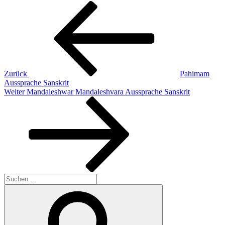
Beitragsnavigation
Vorheriger
Beitrag
Zurück
Pahimam
Aussprache Sanskrit
Nächster
Weiter
Mandaleshwar Mandaleshvara Aussprache Sanskrit
Beitrag
Suchen
nach:
Suchen