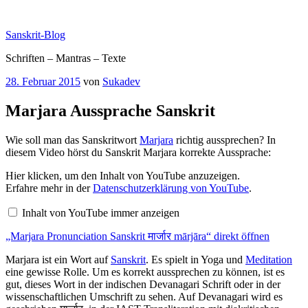
Zum
Inhalt
Sanskrit-Blog
springen
Schriften – Mantras – Texte
Veröffentlicht
28. Februar 2015
von
Sukadev
am
Marjara Aussprache Sanskrit
Wie soll man das Sanskritwort
Marjara
richtig aussprechen? In
diesem Video hörst du Sanskrit Marjara korrekte Aussprache:
„Marjara
Hier klicken, um den Inhalt von YouTube anzuzeigen.
Pronunciation
Erfahre mehr in der
Datenschutzerklärung von YouTube
.
Sanskrit
मार्जार
Inhalt von YouTube immer anzeigen
mārjāra“
von
„Marjara Pronunciation Sanskrit मार्जार mārjāra“ direkt öffnen
YouTube
anzeigen
Marjara ist ein Wort auf
Sanskrit
. Es spielt in Yoga und
Meditation
eine gewisse Rolle. Um es korrekt aussprechen zu können, ist es
gut, dieses Wort in der indischen Devanagari Schrift oder in der
wissenschaftlichen Umschrift zu sehen. Auf Devanagari wird es