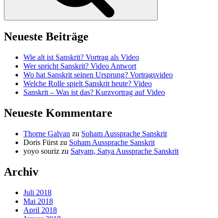
Neueste Beiträge
Wie alt ist Sanskrit? Vortrag als Video
Wer spricht Sanskrit? Video Antwort
Wo hat Sanskrit seinen Ursprung? Vortragsvideo
Welche Rolle spielt Sanskrit heute? Video
Sanskrit – Was ist das? Kurzvortrag auf Video
Neueste Kommentare
Thorne Galvan
zu
Soham Aussprache Sanskrit
Doris Fürst
zu
Soham Aussprache Sanskrit
yoyo souriz
zu
Satyam, Satya Aussprache Sanskrit
Archiv
Juli 2018
Mai 2018
April 2018