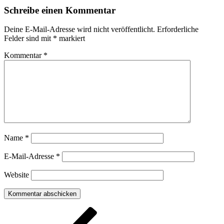
Schreibe einen Kommentar
Deine E-Mail-Adresse wird nicht veröffentlicht.
Erforderliche
Felder sind mit
*
markiert
Kommentar
*
Name
*
E-Mail-Adresse
*
Website
Beitragsnavigation
Vorheriger
Beitrag