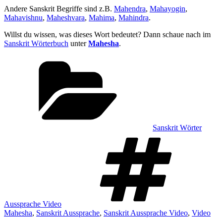
Andere Sanskrit Begriffe sind z.B.
Mahendra
,
Mahayogin
,
Mahavishnu
,
Maheshvara
,
Mahima
,
Mahindra
.
Willst du wissen, was dieses Wort bedeutet? Dann schaue nach im
Sanskrit Wörterbuch
unter
Mahesha
.
Kategorien
Sanskrit Wörter
Sch
Aussprache Video
Mahesha
,
Sanskrit Aussprache
,
Sanskrit Aussprache Video
,
Video