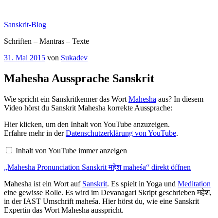
Zum
Inhalt
Sanskrit-Blog
springen
Schriften – Mantras – Texte
Veröffentlicht
31. Mai 2015
von
Sukadev
am
Mahesha Aussprache Sanskrit
Wie spricht ein Sanskritkenner das Wort
Mahesha
aus? In diesem
Video hörst du Sanskrit Mahesha korrekte Aussprache:
„Mahesha
Hier klicken, um den Inhalt von YouTube anzuzeigen.
Pronunciation
Erfahre mehr in der
Datenschutzerklärung von YouTube
.
Sanskrit
महेश
Inhalt von YouTube immer anzeigen
maheśa“
von
„Mahesha Pronunciation Sanskrit महेश maheśa“ direkt öffnen
YouTube
anzeigen
Mahesha ist ein Wort auf
Sanskrit
. Es spielt in Yoga und
Meditation
eine gewisse Rolle. Es wird im Devanagari Skript geschrieben महेश,
in der IAST Umschrift maheśa. Hier hörst du, wie eine Sanskrit
Expertin das Wort Mahesha ausspricht.