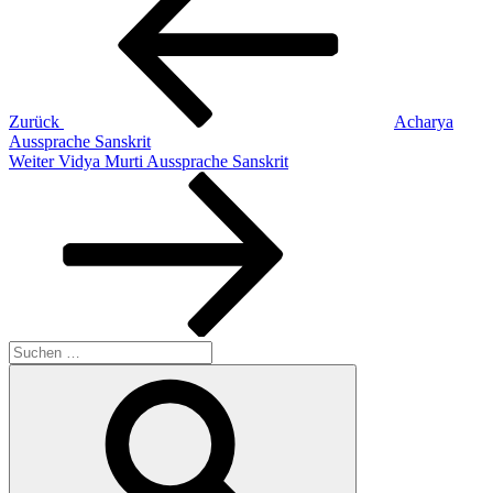
Zurück
Acharya
Aussprache Sanskrit
Nächster
Weiter
Vidya Murti Aussprache Sanskrit
Beitrag
Suchen
nach:
Suchen