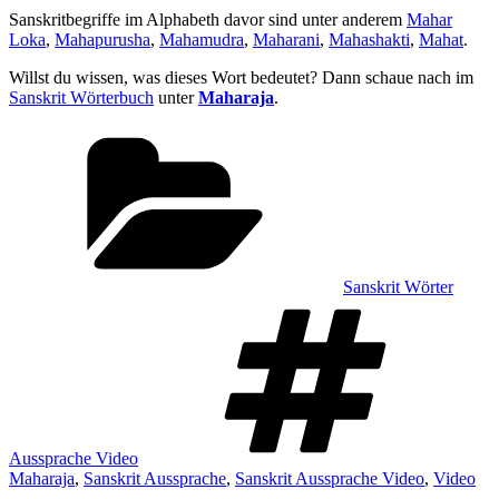
Sanskritbegriffe im Alphabeth davor sind unter anderem
Mahar
Loka
,
Mahapurusha
,
Mahamudra
,
Maharani
,
Mahashakti
,
Mahat
.
Willst du wissen, was dieses Wort bedeutet? Dann schaue nach im
Sanskrit Wörterbuch
unter
Maharaja
.
Kategorien
Sanskrit Wörter
Sch
Aussprache Video
Maharaja
,
Sanskrit Aussprache
,
Sanskrit Aussprache Video
,
Video