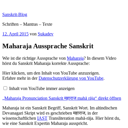
Zum
Inhalt
Sanskrit-Blog
springen
Schriften – Mantras – Texte
Veröffentlicht
12. April 2015
von
Sukadev
am
Maharaja Aussprache Sanskrit
Wie ist die richtige Aussprache von
Maharaja
? In diesem Video
hörst du Sanskrit Maharaja korrekte Aussprache:
„Maharaja
Hier klicken, um den Inhalt von YouTube anzuzeigen.
Pronunciation
Erfahre mehr in der
Datenschutzerklärung von YouTube
.
Sanskrit
महाराज
Inhalt von YouTube immer anzeigen
mahā
rāja“
„Maharaja Pronunciation Sanskrit महाराज mahā rāja“ direkt öffnen
von
YouTube
anzeigen
Maharaja ist ein Sanskrit Begriff, Sanskrit Wort. Im altindischen
Devanagari Skript wird es geschrieben महाराज, in der
wissenschaftlichen
IAST
Transliteration mahā-rāja. Hier hörst du,
wie eine Sanskrit Expertin Maharaja ausspricht.