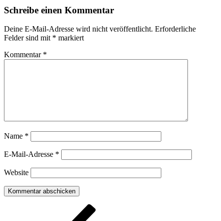
Schreibe einen Kommentar
Deine E-Mail-Adresse wird nicht veröffentlicht.
Erforderliche
Felder sind mit
*
markiert
Kommentar
*
Name
*
E-Mail-Adresse
*
Website
Beitragsnavigation
Vorheriger
Beitrag