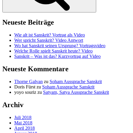
Neueste Beiträge
Wie alt ist Sanskrit? Vortrag als Video
Wer spricht Sanskrit? Video Antwort
Wo hat Sanskrit seinen Ursprung? Vortragsvideo
Welche Rolle spielt Sanskrit heute? Video
Sanskrit – Was ist das? Kurzvortrag auf Video
Neueste Kommentare
Thorne Galvan
zu
Soham Aussprache Sanskrit
Doris Fürst
zu
Soham Aussprache Sanskrit
yoyo souriz
zu
Satyam, Satya Aussprache Sanskrit
Archiv
Juli 2018
Mai 2018
April 2018