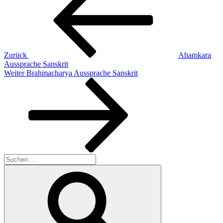
Zurück
Ahamkara
Aussprache Sanskrit
Nächster
Weiter
Brahmacharya Aussprache Sanskrit
Beitrag
Suchen
nach:
Suchen