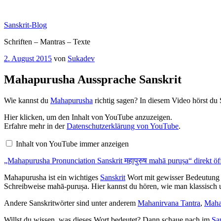
Zum
Inhalt
Sanskrit-Blog
springen
Schriften – Mantras – Texte
Veröffentlicht
2. August 2015
von
Sukadev
am
Mahapurusha Aussprache Sanskrit
Wie kannst du
Mahapurusha
richtig sagen? In diesem Video hörst du
„Mahapurusha
Hier klicken, um den Inhalt von YouTube anzuzeigen.
Pronunciation
Erfahre mehr in der
Datenschutzerklärung von YouTube
.
Sanskrit
महापुरुष
Inhalt von YouTube immer anzeigen
mahā
puruṣa“
„Mahapurusha Pronunciation Sanskrit महापुरुष mahā puruṣa“ direkt öf
von
YouTube
anzeigen
Mahapurusha ist ein wichtiges
Sanskrit
Wort mit gewisser Bedeutung 
Schreibweise mahā-puruṣa. Hier kannst du hören, wie man klassisch u
Andere Sanskritwörter sind unter anderem
Mahanirvana Tantra
,
Maha
Willst du wissen, was dieses Wort bedeutet? Dann schaue nach im
Sa