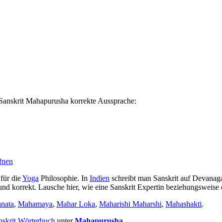
 Sanskrit Mahapurusha korrekte Aussprache:
fnen
für die
Yoga
Philosophie. In
Indien
schreibt man Sanskrit auf Devanaga
nd korrekt. Lausche hier, wie eine Sanskrit Expertin beziehungsweise 
nata
,
Mahamaya
,
Mahar Loka
,
Maharishi Maharshi
,
Mahashakti
.
nskrit Wörterbuch
unter
Mahapurusha
.