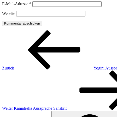
E-Mail-Adresse
*
Website
Beitragsnavigation
Vorheriger
Beitrag
Zurück
Yogini Ausspr
Nächster
Beitrag
Weiter
Kamalesha Aussprache Sanskrit
Suchen