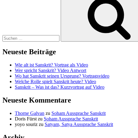
nach:
Neueste Beiträge
Wie alt ist Sanskrit? Vortrag als Video
Wer spricht Sanskrit? Video Antwort
Wo hat Sanskrit seinen Ursprung? Vortragsvideo
Welche Rolle spielt Sanskrit heute? Video
Sanskrit – Was ist das? Kurzvortrag auf Video
Neueste Kommentare
Thorne Galvan
zu
Soham Aussprache Sanskrit
Doris Fürst
zu
Soham Aussprache Sanskrit
yoyo souriz
zu
Satyam, Satya Aussprache Sanskrit
Archiv