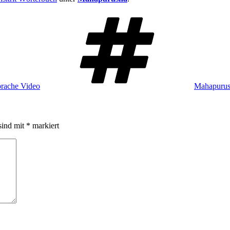
Schlagwört
prache Video
Mahapuru
sind mit
*
markiert