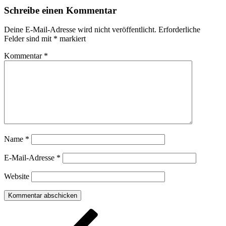
Schreibe einen Kommentar
Deine E-Mail-Adresse wird nicht veröffentlicht.
Erforderliche
Felder sind mit
*
markiert
Kommentar
*
Name
*
E-Mail-Adresse
*
Website
Beitragsnavigation
Vorheriger
Beitrag