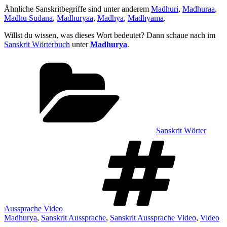
Ähnliche Sanskritbegriffe sind unter anderem
Madhuri
,
Madhuraa
,
Madhu Sudana
,
Madhuryaa
,
Madhya
,
Madhyama
.
Willst du wissen, was dieses Wort bedeutet? Dann schaue nach im
Sanskrit Wörterbuch
unter
Madhurya
.
Kategorien
Sanskrit Wörter
Sch
Aussprache Video
Madhurya
,
Sanskrit Aussprache
,
Sanskrit Aussprache Video
,
Video