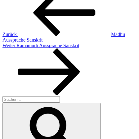
Zurück
Madhu
Aussprache Sanskrit
Nächster
Weiter
Ramamurti Aussprache Sanskrit
Beitrag
Suchen
nach:
Suchen