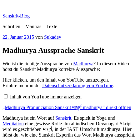
Zum
Inhalt
Sanskrit-Blog
springen
Schriften – Mantras – Texte
Veröffentlicht
22. Januar 2015
von
Sukadev
am
Madhurya Aussprache Sanskrit
Wie ist die richtige Aussprache von
Madhurya
? In diesem Video
hörst du Sanskrit Madhurya korrekte Aussprache:
„Madhurya
Hier klicken, um den Inhalt von YouTube anzuzeigen.
Pronunciation
Erfahre mehr in der
Datenschutzerklärung von YouTube
.
Sanskrit
माधुर्य
Inhalt von YouTube immer anzeigen
mādhurya“
von
„Madhurya Pronunciation Sanskrit माधुर्य mādhurya“ direkt öffnen
YouTube
anzeigen
Madhurya ist ein Wort auf
Sanskrit
. Es spielt in Yoga und
Meditation
eine gewisse Rolle. Im altindischen Devanagari Skript
wird es geschrieben माधुर्य, in der IAST Umschrift mādhurya. Hier
hörst du, wie eine Sanskrit Expertin das Wort Madhurya ausspricht.