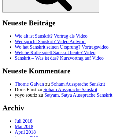
Neueste Beiträge
Wie alt ist Sanskrit? Vortrag als Video
Wer spricht Sanskrit? Video Antwort
Wo hat Sanskrit seinen Ursprung? Vortragsvideo
Welche Rolle spielt Sanskrit heute? Video
Sanskrit – Was ist das? Kurzvortrag auf Video
Neueste Kommentare
Thorne Galvan
zu
Soham Aussprache Sanskrit
Doris Fürst
zu
Soham Aussprache Sanskrit
yoyo souriz
zu
Satyam, Satya Aussprache Sanskrit
Archiv
Juli 2018
Mai 2018
April 2018