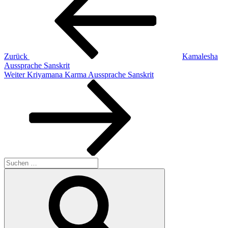
Zurück
Kamalesha
Aussprache Sanskrit
Nächster
Weiter
Kriyamana Karma Aussprache Sanskrit
Beitrag
Suchen
nach:
Suchen