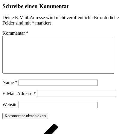
Schreibe einen Kommentar
Deine E-Mail-Adresse wird nicht veröffentlicht.
Erforderliche
Felder sind mit
*
markiert
Kommentar
*
Name
*
E-Mail-Adresse
*
Website
Beitragsnavigation
Vorheriger
Beitrag