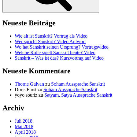
Neueste Beiträge
Wie alt ist Sanskrit? Vortrag als Video
Wer spricht Sanskrit? Video Antwort
Wo hat Sanskrit seinen Ursprung? Vortragsvideo
Welche Rolle spielt Sanskrit heute? Video
Sanskrit – Was ist das? Kurzvortrag auf Video
Neueste Kommentare
Thorne Galvan
zu
Soham Aussprache Sanskrit
Doris Fürst
zu
Soham Aussprache Sanskrit
yoyo souriz
zu
Satyam, Satya Aussprache Sanskrit
Archiv
Juli 2018
Mai 2018
April 2018