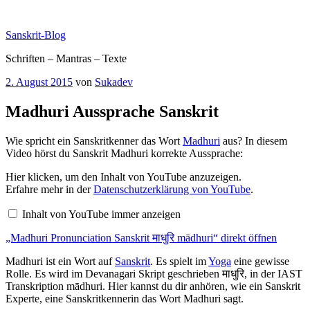
Zum
Inhalt
Sanskrit-Blog
springen
Schriften – Mantras – Texte
Veröffentlicht
2. August 2015
von
Sukadev
am
Madhuri Aussprache Sanskrit
Wie spricht ein Sanskritkenner das Wort
Madhuri
aus? In diesem
Video hörst du Sanskrit Madhuri korrekte Aussprache:
„Madhuri
Hier klicken, um den Inhalt von YouTube anzuzeigen.
Pronunciation
Erfahre mehr in der
Datenschutzerklärung von YouTube
.
Sanskrit
माधुरि
Inhalt von YouTube immer anzeigen
mādhuri“
von
„Madhuri Pronunciation Sanskrit माधुरि mādhuri“ direkt öffnen
YouTube
anzeigen
Madhuri ist ein Wort auf
Sanskrit
. Es spielt im
Yoga
eine gewisse
Rolle. Es wird im Devanagari Skript geschrieben माधुरि, in der IAST
Transkription mādhuri. Hier kannst du dir anhören, wie ein Sanskrit
Experte, eine Sanskritkennerin das Wort Madhuri sagt.