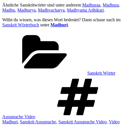
Ähnliche Sanskritwörter sind unter anderem
Madhuraa
,
Madhura
,
Madhu
,
Madhurya
,
Madhvacharya
,
Madhyama Adhikari
.
Willst du wissen, was dieses Wort bedeutet? Dann schaue nach im
Sanskrit Wörterbuch
unter
Madhuri
.
Kategorien
Sanskrit Wörter
Sch
Aussprache Video
Madhuri
,
Sanskrit Aussprache
,
Sanskrit Aussprache Video
,
Video