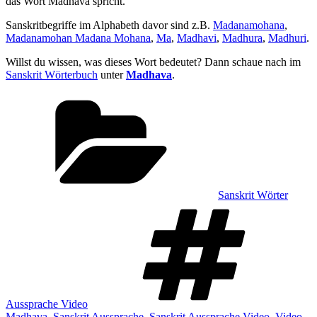
das Wort Madhava spricht.
Sanskritbegriffe im Alphabeth davor sind z.B.
Madanamohana
,
Madanamohan Madana Mohana
,
Ma
,
Madhavi
,
Madhura
,
Madhuri
.
Willst du wissen, was dieses Wort bedeutet? Dann schaue nach im
Sanskrit Wörterbuch
unter
Madhava
.
Kategorien
Sanskrit Wörter
Sch
Aussprache Video
Madhava
,
Sanskrit Aussprache
,
Sanskrit Aussprache Video
,
Video