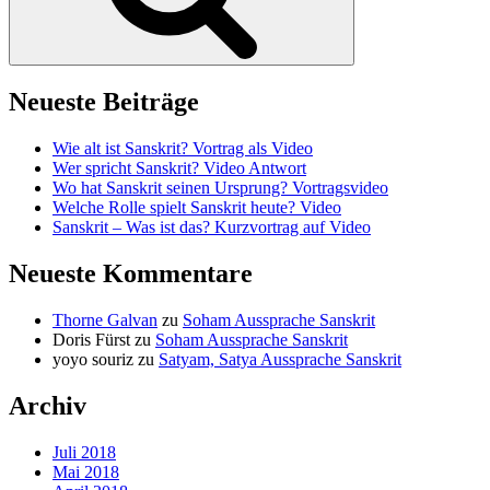
Neueste Beiträge
Wie alt ist Sanskrit? Vortrag als Video
Wer spricht Sanskrit? Video Antwort
Wo hat Sanskrit seinen Ursprung? Vortragsvideo
Welche Rolle spielt Sanskrit heute? Video
Sanskrit – Was ist das? Kurzvortrag auf Video
Neueste Kommentare
Thorne Galvan
zu
Soham Aussprache Sanskrit
Doris Fürst
zu
Soham Aussprache Sanskrit
yoyo souriz
zu
Satyam, Satya Aussprache Sanskrit
Archiv
Juli 2018
Mai 2018