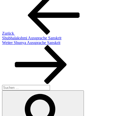
Beitrag
Zurück
Shubhalakshmi Aussprache Sanskrit
Nächster
Weiter
Shunya Aussprache Sanskrit
Beitrag
Suchen
nach:
Suchen