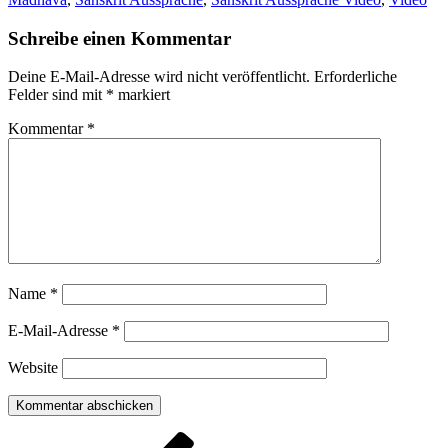
Schreibe einen Kommentar
Deine E-Mail-Adresse wird nicht veröffentlicht.
Erforderliche
Felder sind mit
*
markiert
Kommentar
*
Name
*
E-Mail-Adresse
*
Website
Beitragsnavigation
Vorheriger