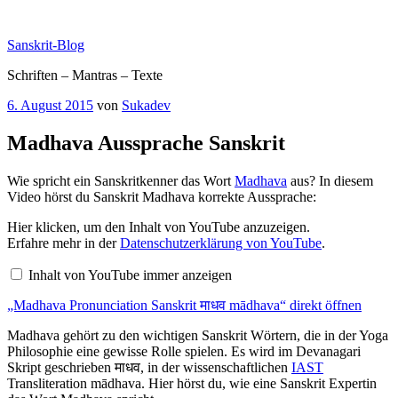
Zum
Inhalt
Sanskrit-Blog
springen
Schriften – Mantras – Texte
Veröffentlicht
6. August 2015
von
Sukadev
am
Madhava Aussprache Sanskrit
Wie spricht ein Sanskritkenner das Wort
Madhava
aus? In diesem
Video hörst du Sanskrit Madhava korrekte Aussprache:
„Madhava
Hier klicken, um den Inhalt von YouTube anzuzeigen.
Pronunciation
Erfahre mehr in der
Datenschutzerklärung von YouTube
.
Sanskrit
माधव
Inhalt von YouTube immer anzeigen
mādhava“
von
„Madhava Pronunciation Sanskrit माधव mādhava“ direkt öffnen
YouTube
anzeigen
Madhava gehört zu den wichtigen Sanskrit Wörtern, die in der Yoga
Philosophie eine gewisse Rolle spielen. Es wird im Devanagari
Skript geschrieben माधव, in der wissenschaftlichen
IAST
Transliteration mādhava. Hier hörst du, wie eine Sanskrit Expertin