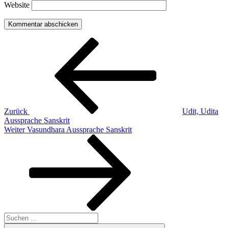
Website
Beitragsnavigation
Vorheriger
Beitrag
Zurück
Udit, Udita
Aussprache Sanskrit
Nächster
Weiter
Vasundhara Aussprache Sanskrit
Beitrag
Suchen
nach: