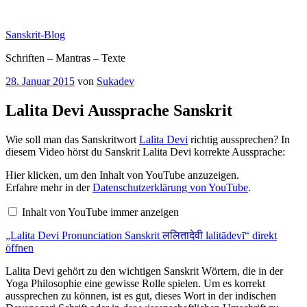
Zum
Inhalt
Sanskrit-Blog
springen
Schriften – Mantras – Texte
Veröffentlicht
28. Januar 2015
von
Sukadev
am
Lalita Devi Aussprache Sanskrit
Wie soll man das Sanskritwort
Lalita Devi
richtig aussprechen? In
diesem Video hörst du Sanskrit Lalita Devi korrekte Aussprache:
„Lalita
Hier klicken, um den Inhalt von YouTube anzuzeigen.
Devi
Erfahre mehr in der
Datenschutzerklärung von YouTube
.
Pronunciation
Sanskrit
Inhalt von YouTube immer anzeigen
ललितादेवी
lalitādevī“
„Lalita Devi Pronunciation Sanskrit ललितादेवी lalitādevī“ direkt
von
YouTube
öffnen
anzeigen
Lalita Devi gehört zu den wichtigen Sanskrit Wörtern, die in der
Yoga Philosophie eine gewisse Rolle spielen. Um es korrekt
aussprechen zu können, ist es gut, dieses Wort in der indischen