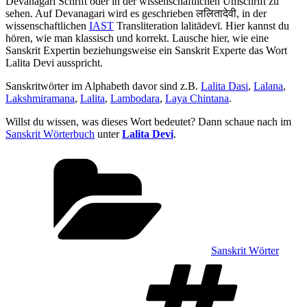
Devanagari Schrift oder in der wissenschaftlichen Umschrift zu
sehen. Auf Devanagari wird es geschrieben ललितादेवी, in der
wissenschaftlichen
IAST
Transliteration lalitādevī. Hier kannst du
hören, wie man klassisch und korrekt. Lausche hier, wie eine
Sanskrit Expertin beziehungsweise ein Sanskrit Experte das Wort
Lalita Devi ausspricht.
Sanskritwörter im Alphabeth davor sind z.B.
Lalita Dasi
,
Lalana
,
Lakshmiramana
,
Lalita
,
Lambodara
,
Laya Chintana
.
Willst du wissen, was dieses Wort bedeutet? Dann schaue nach im
Sanskrit Wörterbuch
unter
Lalita Devi
.
Kategorien
Sanskrit Wörter
Sch