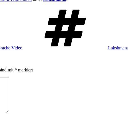
Schlagwört
prache Video
Lakshman
sind mit
*
markiert