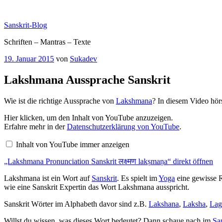
Zum
Inhalt
Sanskrit-Blog
springen
Schriften – Mantras – Texte
Veröffentlicht
19. Januar 2015
von
Sukadev
am
Lakshmana Aussprache Sanskrit
Wie ist die richtige Aussprache von
Lakshmana
? In diesem Video hör
„Lakshmana
Hier klicken, um den Inhalt von YouTube anzuzeigen.
Pronunciation
Erfahre mehr in der
Datenschutzerklärung von YouTube
.
Sanskrit
लक्ष्मण
Inhalt von YouTube immer anzeigen
lakṣmaṇa“
von
„Lakshmana Pronunciation Sanskrit लक्ष्मण lakṣmaṇa“ direkt öffnen
YouTube
anzeigen
Lakshmana ist ein Wort auf
Sanskrit
. Es spielt im
Yoga
eine gewisse Ro
wie eine Sanskrit Expertin das Wort Lakshmana ausspricht.
Sanskrit Wörter im Alphabeth davor sind z.B.
Lakshana
,
Laksha
,
Lag
Willst du wissen, was dieses Wort bedeutet? Dann schaue nach im
Sa