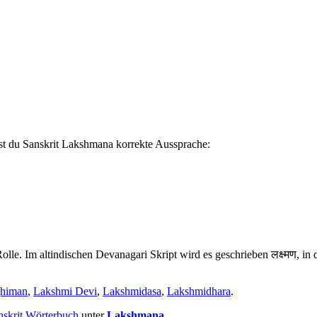
st du Sanskrit Lakshmana korrekte Aussprache:
lle. Im altindischen Devanagari Skript wird es geschrieben लक्ष्मण, in
himan
,
Lakshmi Devi
,
Lakshmidasa
,
Lakshmidhara
.
nskrit Wörterbuch
unter
Lakshmana
.