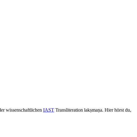
 der wissenschaftlichen
IAST
Transliteration lakṣmaṇa. Hier hörst du,