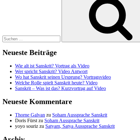
nach:
Neueste Beiträge
Wie alt ist Sanskrit? Vortrag als Video
Wer spricht Sanskrit? Video Antwort
Wo hat Sanskrit seinen Ursprung? Vortragsvideo
Welche Rolle spielt Sanskrit heute? Video
Sanskrit – Was ist das? Kurzvortrag auf Video
Neueste Kommentare
Thorne Galvan
zu
Soham Aussprache Sanskrit
Doris Fürst
zu
Soham Aussprache Sanskrit
yoyo souriz
zu
Satyam, Satya Aussprache Sanskrit
Archiv